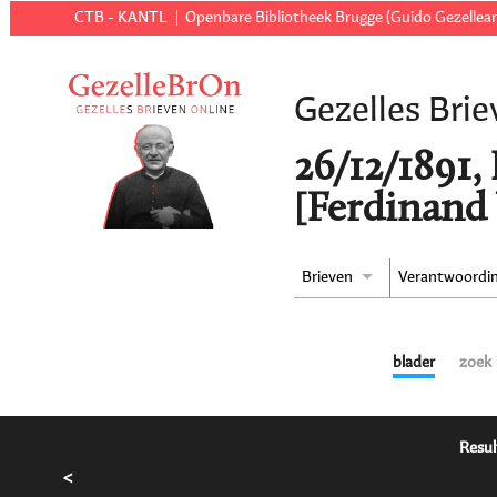
CTB - KANTL
Openbare Bibliotheek Brugge (Guido Gezellear
Gezelles Brie
26/12/1891,
[Ferdinand
Brieven
Verantwoordi
blader
zoek
Resul
<