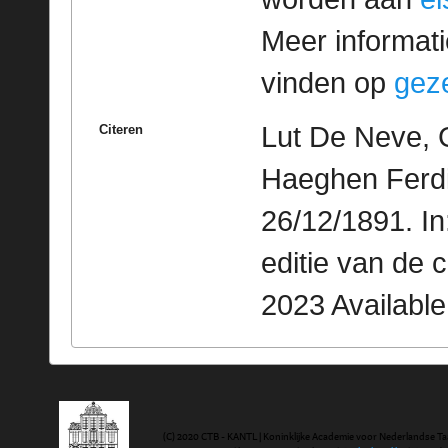
Meer informatie
vinden op
geze
Lut De Neve, 
Citeren
Haeghen Ferdin
26/12/1891. I
editie van de 
2023 Availabl
(C) 2020 CTB - KANTL | Koninklijke Academie voor Nederlandse Ta