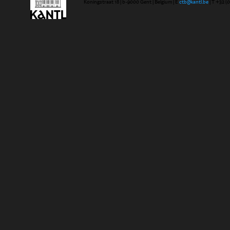
Koningstraat 18 | b-9000 Gent | Belgium | E
ctb@kantl.be
| T +32 (0