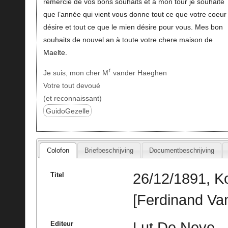
remercie de vos bons souhaits et à mon tour je souhaite
que l’année qui vient vous donne tout ce que votre coeur
désire et tout ce que le mien désire pour vous. Mes bon
souhaits de nouvel an à toute votre chere maison de
Maelte.
r
Je suis, mon cher M
vander Haeghen
Votre tout devoué
(et reconnaissant)
GuidoGezelle
Colofon
Briefbeschrijving
Documentbeschrijving
26/12/1891, Ko
Titel
[Ferdinand Va
Lut De Neve
Editeur