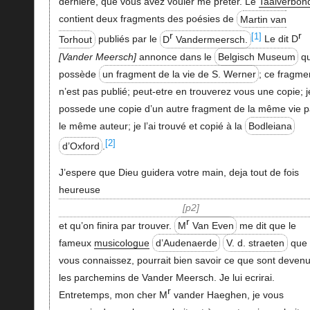
dernière, que vous avez vouler me prêter. Le
Taalverbon
contient deux fragments des poésies de
Martin van
r
r
[1]
Torhout
publiés par le
D
Vandermeersch.
Le dit D
Vander Meersch
annonce dans le
Belgisch Museum
qu
possède
un fragment de la vie de S. Werner
; ce fragme
n’est pas publié; peut-etre en trouverez vous une copie; j
possede une copie d’un autre fragment de la même vie p
le même auteur; je l’ai trouvé et copié à la
Bodleiana
[2]
d’Oxford
.
J’espere que Dieu guidera votre main, deja tout de fois
heureuse
p2
r
et qu’on finira par trouver.
M
Van Even
me dit que le
fameux
musicologue
d’Audenaerde
V. d. straeten
que
vous connaissez, pourrait bien savoir ce que sont deven
les parchemins de Vander Meersch. Je lui ecrirai.
r
Entretemps, mon cher M
vander Haeghen, je vous