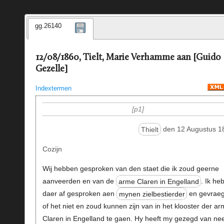
gg.26140
12/08/1860, Tielt, Marie Verhamme aan [Guido
Gezelle]
Indextermen
p1
Thielt
den 12 Augustus 1
Cozijn
Wij hebben gesproken van den staet die ik zoud geerne
aanveerden en van de
arme Claren in Engelland
. Ik he
daer af gesproken aen
mynen zielbestierder
en gevrae
of het niet en zoud kunnen zijn van in het klooster der ar
Claren in Engelland te gaen. Hy heeft my gezegd van ne