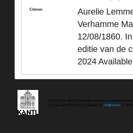
Aurelie Lemme
Citeren
Verhamme Marie
12/08/1860. I
editie van de 
2024 Availabl
(C) 2020 CTB - KANTL | Koninklijke Academie voor Nederlandse Ta
Koningstraat 18 | b-9000 Gent | Belgium | E
ctb@kantl.be
| T +32 (0