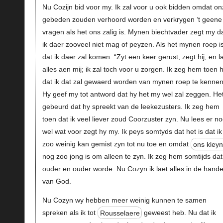
Nu Cozijn bid voor my. Ik zal voor u ook bidden omdat on
gebeden zouden verhoord worden en verkrygen ‘t geene
vragen als het ons zalig is. Mynen biechtvader zegt my d
ik daer zooveel niet mag of peyzen. Als het mynen roep is
dat ik daer zal komen. “Zyt een keer gerust, zegt hij, en l
alles aen mij; ik zal toch voor u zorgen. Ik zeg hem toen 
dat ik dat zal gewaerd worden van mynen roep te kennen
Hy geef my tot antword dat hy het my wel zal zeggen. He
gebeurd dat hy spreekt van de leekezusters. Ik zeg hem
toen dat ik veel liever zoud Coorzuster zyn. Nu lees er n
wel wat voor zegt hy my. Ik peys somtyds dat het is dat ik
zoo weinig kan gemist zyn tot nu toe en omdat
ons kley
nog zoo jong is om alleen te zyn. Ik zeg hem somtijds dat
ouder en ouder worde. Nu Cozyn ik laet alles in de hand
van God.
Nu Cozyn wy hebben meer weinig kunnen te samen
spreken als ik tot
Rousselaere
geweest heb. Nu dat ik