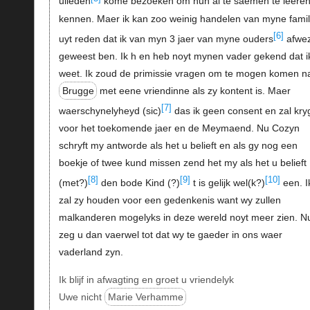
ulieden
kome bezoeken om hun al te saemen te leere
kennen. Maer ik kan zoo weinig handelen van myne famil
[6]
uyt reden dat ik van myn 3 jaer van myne ouders
afwez
geweest ben. Ik h en heb noyt mynen vader gekend dat i
weet. Ik zoud de primissie vragen om te mogen komen n
Brugge
met eene vriendinne als zy kontent is. Maer
[7]
waerschynelyheyd (sic)
das ik geen consent en zal kry
voor het toekomende jaer en de Meymaend. Nu Cozyn
schryft my antworde als het u belieft en als gy nog een
boekje of twee kund missen zend het my als het u belieft
[8]
[9]
[10]
(met?)
den bode Kind (?)
t is gelijk wel(k?)
een. I
zal zy houden voor een gedenkenis want wy zullen
malkanderen mogelyks in deze wereld noyt meer zien. Nu
zeg u dan vaerwel tot dat wy te gaeder in ons waer
vaderland zyn.
Ik blijf in afwagting en groet u vriendelyk
Uwe nicht
Marie Verhamme