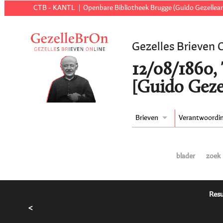
CTB - KANTL
Openbare Bibliotheek Brugge (Guido Gezellear
Gezelles Brieven 
12/08/1860,
[Guido Geze
Brieven
Verantwoordi
blader
zoek
Resu
<