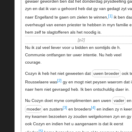
gewaer geworden ben dat het donderdag prysdeelling ga
zyn en dat ik van u gehoord heb dat gy van gedagt zyt v
[1]
naer Engelland te gaen om zielen te winnen,
ik ben da
overheugd van eenen priester te hebben in myn familie 
hem zelf te slagtofferen als het noodig is.
p2
Nu ik zal veel liever voor u bidden en somtijds de h.
Communie ontfangen ter uwer intentie. Nu heb veel
courage.
Cozyn ik heb het niet geweeten dat
uwen broeder
ook t
[2]
Rousselaere was
gy en mogt niet peysen waerom dat i
naer hem niet gevraegd heb. Ik ben ontschuldig daer in.
Nu Cozyn doet myne complimenten aen uwen
vader
en
[3]
[4]
moeder
en zusters
en broeders
en indien zy n kee
my kwamen bezoeken zy zouden welgekomen zyn en gy
ook Cozyn en indien het u aangenaem is dat ik eerst
[5]