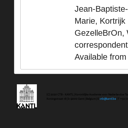
Jean-Baptiste
Marie, Kortrijk 
GezelleBrOn, 
correspondent
Available fro
(C) 2020 CTB - KANTL | Koninklijke Academie voor Nederlandse Ta
Koningstraat 18 | b-9000 Gent | Belgium | E
ctb@kantl.be
| T +32 (0