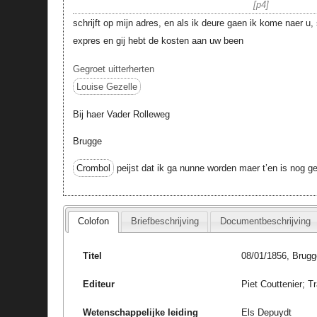
p4
schrijft op mijn adres, en als ik deure gaen ik kome naer u, s
expres en gij hebt de kosten aan uw been
Gegroet uitterherten
Louise Gezelle
Bij haer Vader Rolleweg
Brugge
Crombol
peijst dat ik ga nunne worden maer t’en is nog g
Colofon
Briefbeschrijving
Documentbeschrijving
Titel
08/01/1856, Brugg
Editeur
Piet Couttenier; T
Wetenschappelijke leiding
Els Depuydt