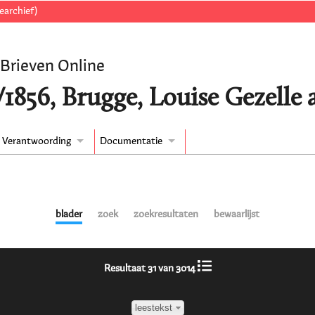
earchief)
 Brieven Online
/1856, Brugge, Louise Gezelle 
Verantwoording
Documentatie
blader
zoek
zoekresultaten
bewaarlijst
Resultaat 31 van 3014
leestekst