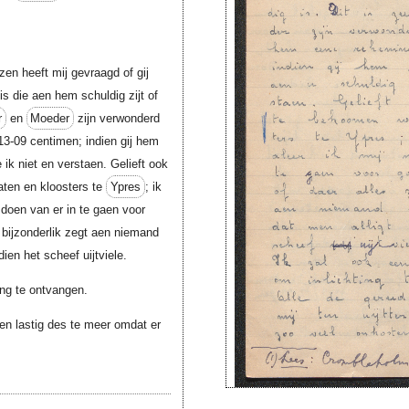
en heeft mij gevraagd of gij
 is die aen hem schuldig zijt of
r
en
Moeder
zijn verwonderd
13-09 centimen; indien gij hem
ie ik niet en verstaen. Gelieft ook
ten en kloosters te
Ypres
; ik
 doen van er in te gaen voor
, bijzonderlik zegt aen niemand
ien het scheef uijtviele.
ing te ontvangen.
sten lastig des te meer omdat er