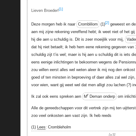
[1]
Lieven Broeder!
[2]
Deze morgen heb ik naar
Cromblilom
(1)
geweest en dez
aen mij zijne rekening vereffend hebt; ik weet niet of het gij
hij die aen u schuldig is. Dit is zeer moeijlik voor mij,
Vade
dat hij niet betaelt; ik heb hem eene rekening gegeven van 
schuldig zijt t’is wel; maer is hij aen u schuldig dit is iets d
eens eenige inlichtingen te bekoomen wegens de Pensionna
zou willen eerst alles wel weten aleer ik mij nog den onkost
goed of ten minsten in beproeving of daer alles zal wel zijn
voor wien, want gij weet wel dat men alligt zou lachen (?) ind
r
Ik zal ook eens spreken aen
M
Deman onderp
om inlicht
Alle de gereedschappen voor dit vertrek zijn mij ten uijtter
zoo veel onkosten aen vast zijn. Ik heb reeds
(1)
Lees
: Crombleholm
p3