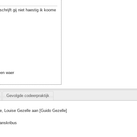
chrijft gij niet haestig ik koome
een waer
Gevolgde codeerpraktijk
e, Louise Gezelle aan [Guido Gezelle]
ranskribus