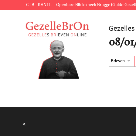
CTB - KANTL
Openbare Bibliotheek Brugge (Guido Gezell
Gezelles
08/01
Brieven
<