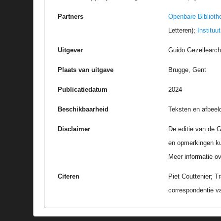
Partners
Openbare Biblioth
Letteren);
Instituu
Uitgever
Guido Gezellearc
Plaats van uitgave
Brugge, Gent
Publicatiedatum
2024
Beschikbaarheid
Teksten en afbeel
Disclaimer
De editie van de G
en opmerkingen k
Meer informatie ove
Citeren
Piet Couttenier; T
correspondentie v