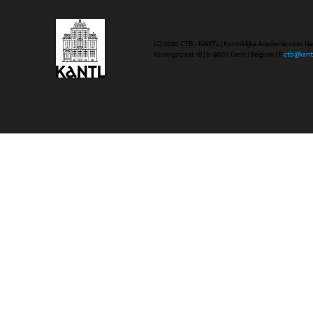
(C) 2020 CTB - KANTL | Koninklijke Academie voor N
Koningstraat 18 | b-9000 Gent | Belgium | E
ctb@kant