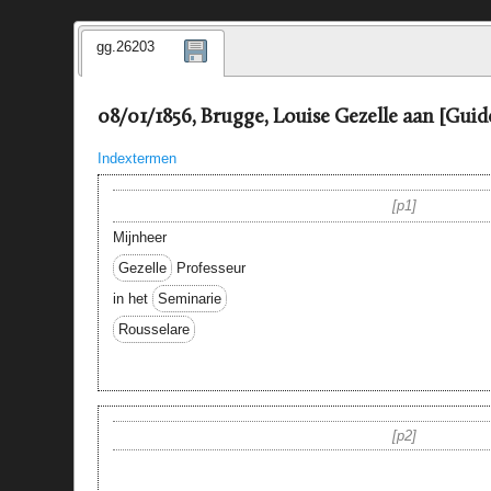
gg.26203
08/01/1856, Brugge, Louise Gezelle aan [Guid
Indextermen
p1
Mijnheer
Gezelle
Professeur
in het
Seminarie
Rousselare
p2