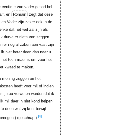
e centime van vader gehad heb.
alf, en
Romain
zegt dat deze
 en Vader zijn zeker ook in de
nke dat het wel zal zijn als
 Ik durve er niets van zeggen
len er nog al zaken aen vast zijn
ik niet beter doen dan naer u
l het toch maer is om voor het
iet kwaed te maken.
we mening zeggen en het
onkosten heeft voor mij of indien
r mij zou verweten worden dat ik
k mij daer in niet kond helpen,
te doen wat zij kon, terwijl
[4]
brengen.) (geschrapt).