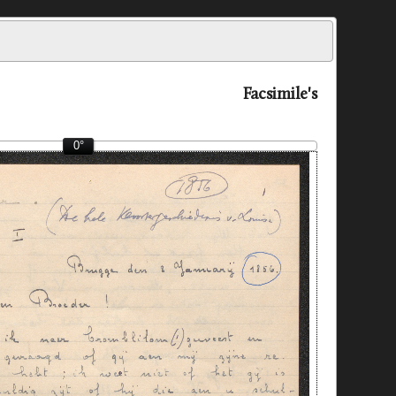
Facsimile's
0°