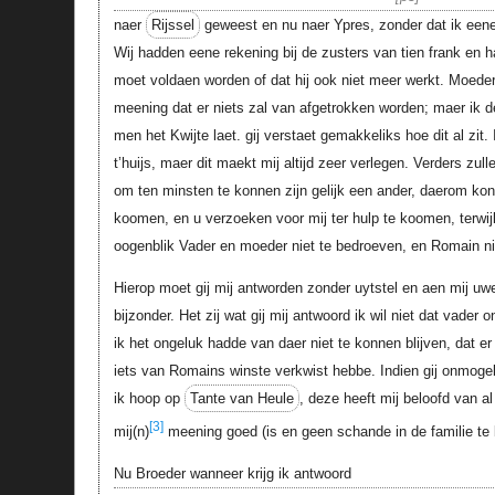
naer
Rijssel
geweest en nu naer Ypres, zonder dat ik een
Wij hadden eene rekening bij de zusters van tien frank en h
moet voldaen worden of dat hij ook niet meer werkt. Moeder
meening dat er niets zal van afgetrokken worden; maer ik de
men het Kwijte laet. gij verstaet gemakkeliks hoe dit al zit.
t’huijs, maer dit maekt mij altijd zeer verlegen. Verders zul
om ten minsten te konnen zijn gelijk een ander, daerom kon 
koomen, en u verzoeken voor mij ter hulp te koomen, terwij
oogenblik Vader en moeder niet te bedroeven, en Romain n
Hierop moet gij mij antworden zonder uytstel en aen mij u
bijzonder. Het zij wat gij mij antwoord ik wil niet dat vader 
ik het ongeluk hadde van daer niet te konnen blijven, dat e
iets van Romains winste verkwist hebbe. Indien gij onmogeli
ik hoop op
Tante van Heule
, deze heeft mij beloofd van al 
[3]
mij(n)
meening goed (is en geen schande in de familie te 
Nu Broeder wanneer krijg ik antwoord