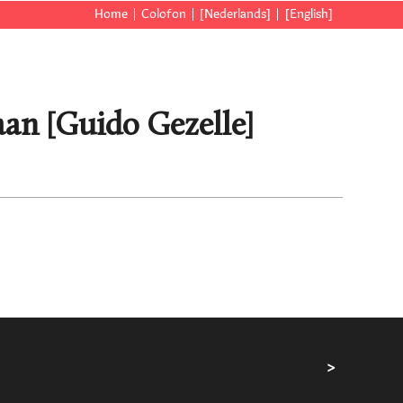
Home
Colofon
[Nederlands]
[English]
aan [Guido Gezelle]
>