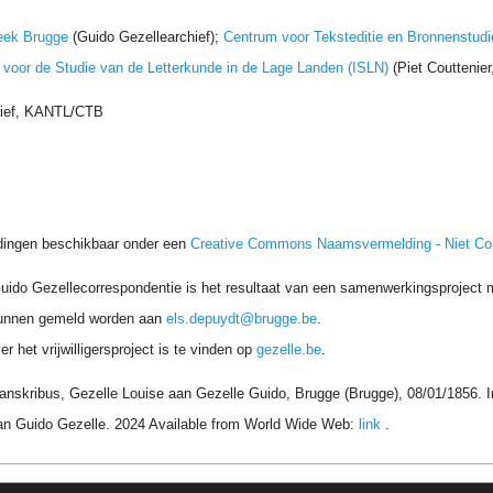
eek Brugge
(Guido Gezellearchief);
Centrum voor Teksteditie en Bronnenstudi
t voor de Studie van de Letterkunde in de Lage Landen (ISLN)
(Piet Couttenie
hief, KANTL/CTB
dingen beschikbaar onder een
Creative Commons Naamsvermelding - Niet C
uido Gezellecorrespondentie is het resultaat van een samenwerkingsproject me
unnen gemeld worden aan
els.depuydt@brugge.be
.
r het vrijwilligersproject is te vinden op
gezelle.be
.
ranskribus, Gezelle Louise aan Gezelle Guido, Brugge (Brugge), 08/01/1856. 
an Guido Gezelle. 2024 Available from World Wide Web:
link
.