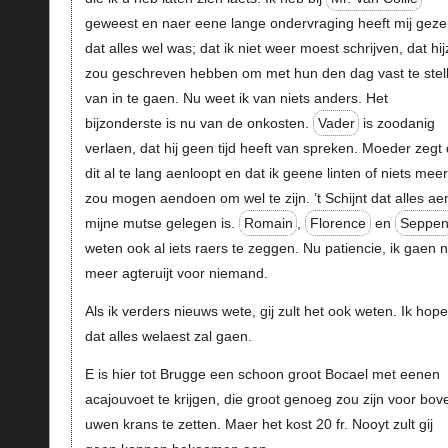
geweest en naer eene lange ondervraging heeft mij gezei
dat alles wel was; dat ik niet weer moest schrijven, dat hij
zou geschreven hebben om met hun den dag vast te stel
van in te gaen. Nu weet ik van niets anders. Het
bijzonderste is nu van de onkosten.
Vader
is zoodanig
verlaen, dat hij geen tijd heeft van spreken. Moeder zegt 
dit al te lang aenloopt en dat ik geene linten of niets meer
zou mogen aendoen om wel te zijn. ’t Schijnt dat alles ae
mijne mutse gelegen is.
Romain
,
Florence
en
Seppe
weten ook al iets raers te zeggen. Nu patiencie, ik gaen n
meer agteruijt voor niemand.
Als ik verders nieuws wete, gij zult het ook weten. Ik hope
dat alles welaest zal gaen.
E is hier tot Brugge een schoon groot Bocael met eenen
acajouvoet te krijgen, die groot genoeg zou zijn voor bov
uwen krans te zetten. Maer het kost 20 fr. Nooyt zult gij