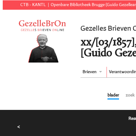
CTB - KANTL
Openbare Bibliotheek Brugge (Guido Gezellear
Gezelles Brieven 
xx/[03/1857]
[Guido Geze
Brieven
Verantwoordi
blader
zoek
Resu
<