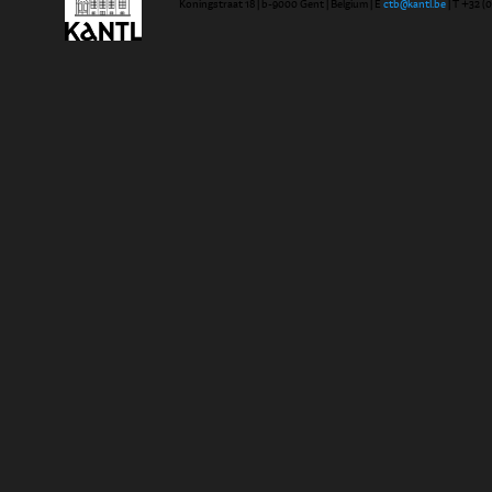
Koningstraat 18 | b-9000 Gent | Belgium | E
ctb@kantl.be
| T +32 (0