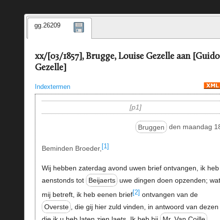
gg.26209
xx/[03/1857], Brugge, Louise Gezelle aan [Guido
Gezelle]
Indextermen
p1
Bruggen
den maandag 1
[1]
Beminden Broeder,
Wij hebben zaterdag avond uwen brief ontvangen, ik heb
aenstonds tot
Beijaerts
uwe dingen doen opzenden; wa
[2]
mij betreft, ik heb eenen brief
ontvangen van de
Overste
, die gij hier zuld vinden, in antwoord van dezen
die ik u heb laten zien laets. Ik heb bij
Mr. Van Coille