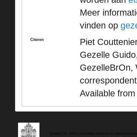
Meer informatie
vinden op
geze
Piet Couttenie
Citeren
Gezelle Guido,
GezelleBrOn, 
correspondent
Available fro
(C) 2020 CTB - KANTL | Koninklijke Academie voor Nederlandse Ta