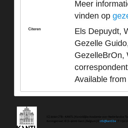
Meer informatie
vinden op
geze
Els Depuydt, 
Citeren
Gezelle Guido,
GezelleBrOn, 
correspondent
Available fro
(C) 2020 CTB - KANTL | Koninklijke Academie voor Nederlandse Ta
Koningstraat 18 | b-9000 Gent | Belgium | E
ctb@kantl.be
| T +32 (0