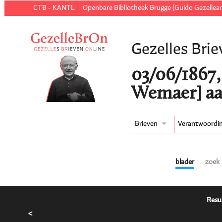
CTB - KANTL
Openbare Bibliotheek Brugge (Guido Gezellear
Gezelles Brie
03/06/1867,
Wemaer] aa
Brieven
Verantwoordi
blader
zoek
Resu
<