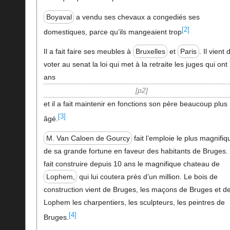
Boyaval
a vendu ses chevaux a congediés ses
[2]
domestiques, parce qu’ils mangeaient trop
Il a fait faire ses meubles à
Bruxelles
et
Paris
. Il vient 
voter au senat la loi qui met à la retraite les juges qui ont
ans
p2
et il a fait maintenir en fonctions son père beaucoup plus
[3]
âgé.
M. Van Caloen de Gourcy
fait l’emploie le plus magnifiq
de sa grande fortune en faveur des habitants de Bruges. I
fait construire depuis 10 ans le magnifique chateau de
Lophem,
qui lui coutera près d’un million. Le bois de
construction vient de Bruges, les maçons de Bruges et d
Lophem les charpentiers, les sculpteurs, les peintres de
[4]
Bruges.