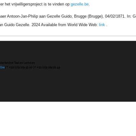
r het vrijwilligersproject is te vinden op
gezelle.be
.
er Antoon-Jan-Philip aan Gezelle Guido, Brugge (Brugge), 04/02/1871. In: G
an Guido Gezelle. 2024 Available from World Wide Web:
link
.
ederlandse Taal en Letteren
l.be
| T +32 (0)9 265 93 50 | F +32 (0)9 265 93 49