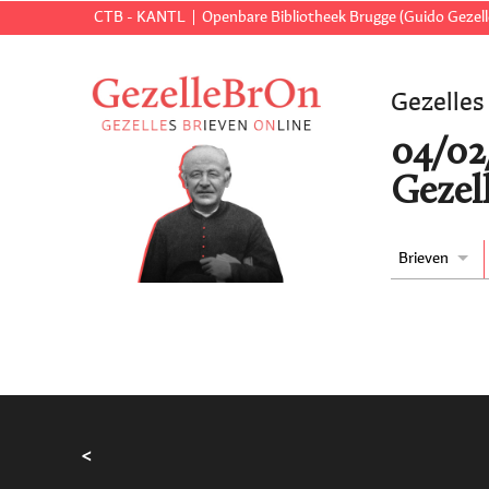
CTB - KANTL
Openbare Bibliotheek Brugge (Guido Gezell
Gezelles
04/02
Gezell
Brieven
<