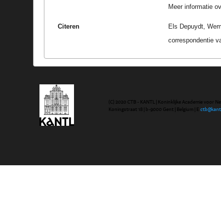
Meer informatie ove
Citeren
Els Depuydt, Wema
correspondentie v
(C) 2020 CTB - KANTL | Koninklijke Academie voor N
Koningstraat 18 | b-9000 Gent | Belgium | E
ctb@kant