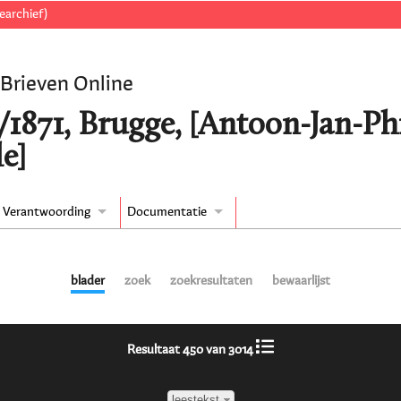
earchief)
 Brieven Online
/1871, Brugge, [Antoon-Jan-P
e]
Verantwoording
Documentatie
blader
zoek
zoekresultaten
bewaarlijst
Resultaat 450 van 3014
leestekst