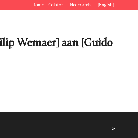
Home
Colofon
[Nederlands]
[English]
hilip Wemaer] aan [Guido
>