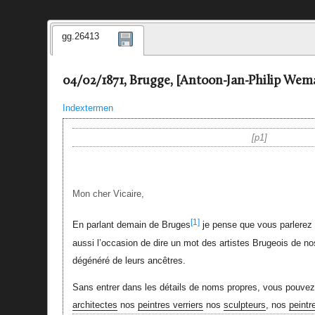
gg.26413
04/02/1871, Brugge, [Antoon-Jan-Philip Wema
Indextermen
p1
Mon cher Vicaire,
[1]
En parlant demain de Bruges
je pense que vous parlerez 
aussi l’occasion de dire un mot des artistes Brugeois de nos
dégénéré de leurs ancêtres.
Sans entrer dans les détails de noms propres, vous pouvez
architectes
nos
peintres verriers
nos
sculpteurs
, nos
peintr