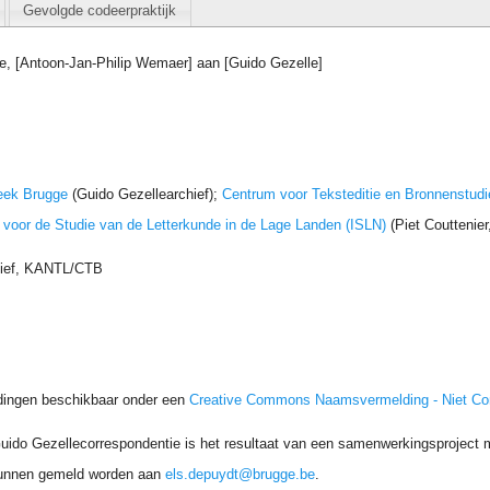
Gevolgde codeerpraktijk
e, [Antoon-Jan-Philip Wemaer] aan [Guido Gezelle]
eek Brugge
(Guido Gezellearchief);
Centrum voor Teksteditie en Bronnenstudi
t voor de Studie van de Letterkunde in de Lage Landen (ISLN)
(Piet Couttenie
hief, KANTL/CTB
dingen beschikbaar onder een
Creative Commons Naamsvermelding - Niet C
uido Gezellecorrespondentie is het resultaat van een samenwerkingsproject me
unnen gemeld worden aan
els.depuydt@brugge.be
.