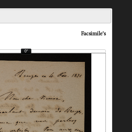
Facsimile's
0°