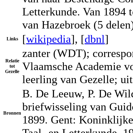
Letterkunde. Van 1894 t
van Hazebroek (5 delen)
[
wikipedia
], [
dbnl
]
Links
zanter (WDT); correspon
Relatie
Vlaamsche Academie voo
tot
Gezelle
leerling van Gezelle; u
B. De Leeuw, P. De Wild
briefwisseling van Guid
Bronnen
1899. Gent: Koninklijk
Taal- en Letterkunde, 19