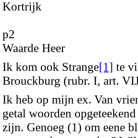
Kortrijk
p2
Waarde Heer
Ik kom ook S
trange
[1]
te v
Brouckburg
(rubr. I, art. VIJ
Ik heb op mijn ex. Van
vrie
getal woorden opgeteekend 
zijn. Genoeg (1) om eene b