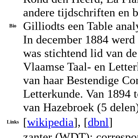
andere tijdschriften en
Gilliodts een Table ana
Bio
In december 1884 werd h
was stichtend lid van d
Vlaamse Taal- en Letter
van haar Bestendige Co
Letterkunde. Van 1894 t
van Hazebroek (5 delen)
[
wikipedia
], [
dbnl
]
Links
zanter (WDT); correspon