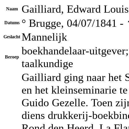
Gailliard, Edward Louis
Naam
° Brugge, 04/07/1841 -
Datums
Mannelijk
Geslacht
boekhandelaar-uitgever; 
Beroep
taalkundige
Gailliard ging naar het
en het kleinseminarie te
Guido Gezelle. Toen zijn
diens drukkerij-boekbin
Rond den Heerd, La Flan