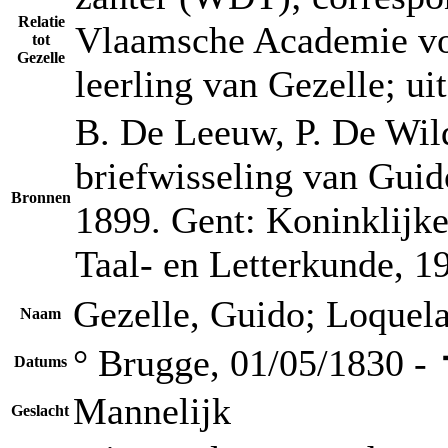
Relatie
Vlaamsche Academie voo
tot
Gezelle
leerling van Gezelle; u
B. De Leeuw, P. De Wild
briefwisseling van Guid
Bronnen
1899. Gent: Koninklijk
Taal- en Letterkunde, 19
Gezelle, Guido; Loquel
Naam
° Brugge, 01/05/1830 -
Datums
Mannelijk
Geslacht