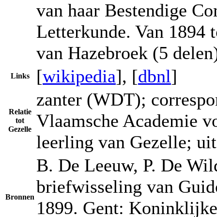
van haar Bestendige Co
Letterkunde. Van 1894 t
van Hazebroek (5 delen)
[
wikipedia
], [
dbnl
]
Links
zanter (WDT); correspon
Relatie
Vlaamsche Academie voo
tot
Gezelle
leerling van Gezelle; u
B. De Leeuw, P. De Wild
briefwisseling van Guid
Bronnen
1899. Gent: Koninklijk