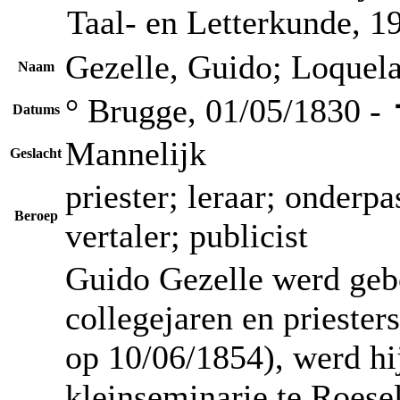
Taal- en Letterkunde, 19
Gezelle, Guido; Loquel
Naam
° Brugge, 01/05/1830 -
Datums
Mannelijk
Geslacht
priester; leraar; onderpa
Beroep
vertaler; publicist
Guido Gezelle werd geb
collegejaren en priester
op 10/06/1854), werd hij
kleinseminarie te Roese