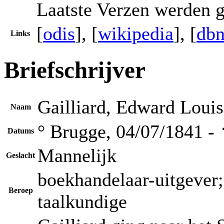
Laatste Verzen werden g
[
odis
], [
wikipedia
], [
dbn
Links
Briefschrijver
Gailliard, Edward Louis
Naam
° Brugge, 04/07/1841 -
Datums
Mannelijk
Geslacht
boekhandelaar-uitgever; 
Beroep
taalkundige