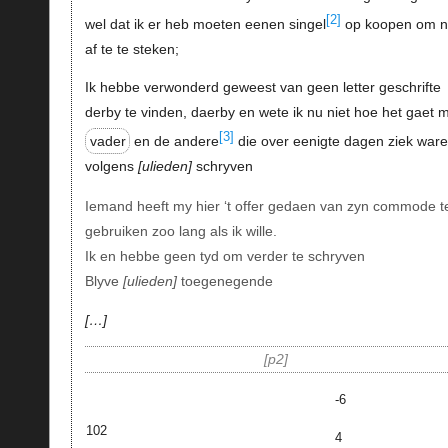
[2]
wel dat ik er heb moeten eenen singel
op koopen om n
af te te steken;
Ik hebbe verwonderd geweest van geen letter geschrifte
derby te vinden, daerby en wete ik nu niet hoe het gaet 
[3]
vader
en de andere
die over eenigte dagen ziek war
volgens
ulieden
schryven
Iemand heeft my hier ‘t offer gedaen van zyn commode t
gebruiken zoo lang als ik wille.
Ik en hebbe geen tyd om verder te schryven
Blyve
ulieden
toegenegende
…
p2
-6
102
4