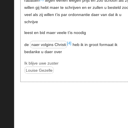
rabatten
tegen eenen leegen prijs en zoo schoon als zi
willen gij hebt maer te schrijven en er zullen u besteld zo
veel als zij willen t’is par ordonnantie daer van dat ik u
schrijve
leest en bid maer veele t’is noodig
[4]
de
naer volgins Christi
heb ik in groot formaat ik
bedanke u daer over
Ik blijve uwe zuster
Louise Gezelle