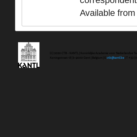
correspondent
Available fro
(C) 2020 CTB - KANTL | Koninklijke Academie voor Nederlandse Ta
Koningstraat 18 | b-9000 Gent | Belgium | E
ctb@kantl.be
| T +32 (0