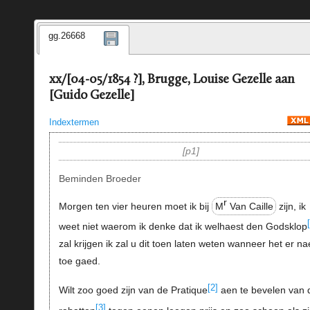
gg.26668
xx/[04-05/1854 ?], Brugge, Louise Gezelle aan
[Guido Gezelle]
Indextermen
p1
Beminden Broeder
r
Morgen ten vier heuren moet ik bij
M
Van Caille
zijn, ik
weet niet waerom ik denke dat ik welhaest den Godsklop
zal krijgen ik zal u dit toen laten weten wanneer het er na
toe gaed.
[2]
Wilt zoo goed zijn van de Pratique
aen te bevelen van 
[3]