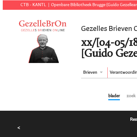
CTB - KANTL
Openbare Bibliotheek Brugge (Guido Gezellear
Gezelles Brieven 
xx/[04-05/18
[Guido Geze
Brieven
Verantwoordi
blader
zoek
Res
<