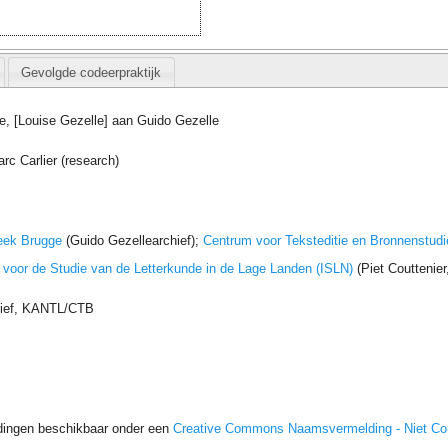
Gevolgde codeerpraktijk
e, [Louise Gezelle] aan Guido Gezelle
arc Carlier (research)
eek Brugge
(Guido Gezellearchief);
Centrum voor Teksteditie en Bronnenstudi
t voor de Studie van de Letterkunde in de Lage Landen (ISLN)
(Piet Couttenie
hief, KANTL/CTB
dingen beschikbaar onder een
Creative Commons Naamsvermelding - Niet C