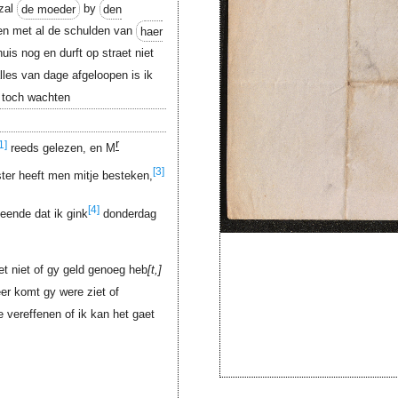
 zal
de moeder
by
den
en met al de schulden van
haer
huis nog en durft op straet niet
lles van dage afgeloopen is ik
 toch wachten
r
1]
reeds gelezen, en M
[3]
ter heeft men mitje besteken,
[4]
eende dat ik gink
donderdag
et niet of gy geld genoeg heb
t,
eer komt gy were ziet of
e vereffenen of ik kan het gaet