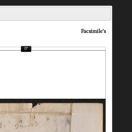
Facsimile's
0°