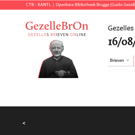
CTB - KANTL
Openbare Bibliotheek Brugge (Guido Gezell
Gezelles
16/08
Brieven
<