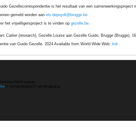
uido Gezellecorrespondentie is het resultaat van een samenwerkingsproject me
unnen gemeld worden aan
els.depuydt@brugge.be
.
r het vrijwilligersproject is te vinden op
gezelle.be
.
arc Carlier (research), Gezelle Louise aan Gezelle Guido, Brugge (Brugge), 1
entie van Guido Gezelle. 2024 Available from World Wide Web:
link
.
ederlandse Taal en Letteren
l.be
| T +32 (0)9 265 93 50 | F +32 (0)9 265 93 49