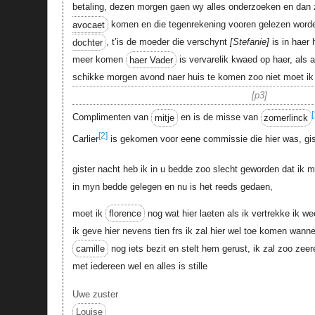
betaling, dezen morgen gaen wy alles onderzoeken en dan
avocaet
komen en die tegenrekening vooren gelezen word
dochter
, t’is de moeder die verschynt
Stefanie
is in haer 
meer komen
haer Vader
is vervarelik kwaed op haer, als a
schikke morgen avond naer huis te komen zoo niet moet ik
p3
[
Complimenten van
mitje
en is de misse van
zomerlinck
[2]
Carlier
is gekomen voor eene commissie die hier was, gis
gister nacht heb ik in u bedde zoo slecht geworden dat ik m
in myn bedde gelegen en nu is het reeds gedaen,
moet ik
florence
nog wat hier laeten als ik vertrekke ik we
ik geve hier nevens tien frs ik zal hier wel toe komen wann
camille
nog iets bezit en stelt hem gerust, ik zal zoo zeer
met iedereen wel en alles is stille
Uwe zuster
Louise