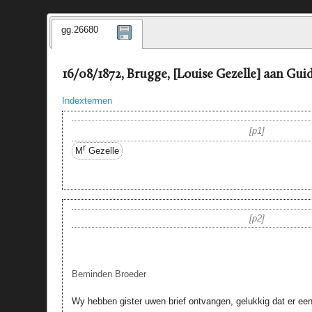
gg.26680
16/08/1872, Brugge, [Louise Gezelle] aan Gui
Indextermen
p1
r
M
Gezelle
p2
Beminden Broeder
Wy hebben gister uwen brief ontvangen, gelukkig dat er een