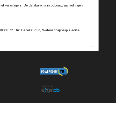
t vrijwilligers. De databank is in opbouw, aanvullingen
6/08/1872 . In: GezelleBrOn, Wetenschappelijke editie