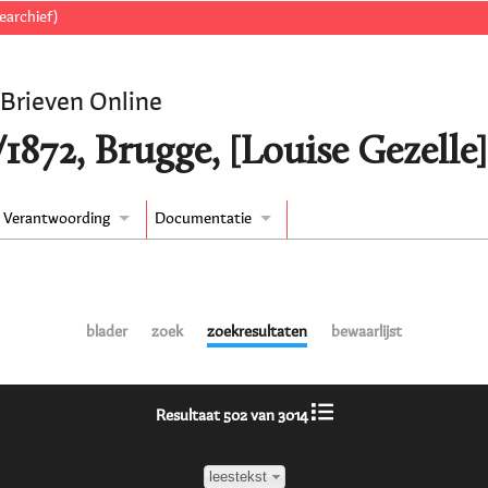
earchief)
 Brieven Online
/1872, Brugge, [Louise Gezelle
Verantwoording
Documentatie
blader
zoek
zoekresultaten
bewaarlijst
Resultaat 502 van 3014
leestekst