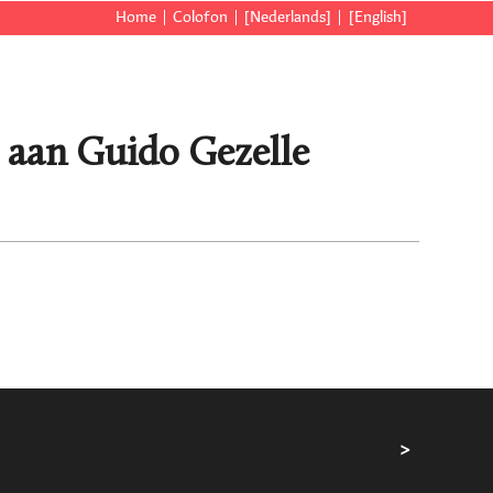
Home
Colofon
[Nederlands]
[English]
] aan Guido Gezelle
>