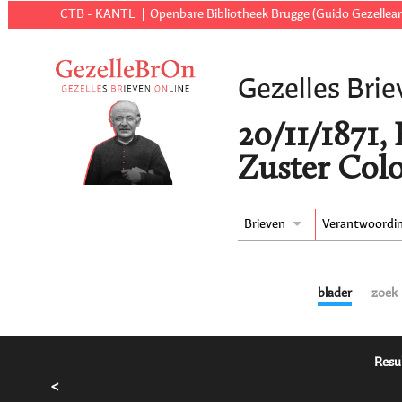
CTB - KANTL
Openbare Bibliotheek Brugge (Guido Gezellear
Gezelles Brie
20/11/1871,
Zuster Colo
Brieven
Verantwoordi
blader
zoek
Resu
<