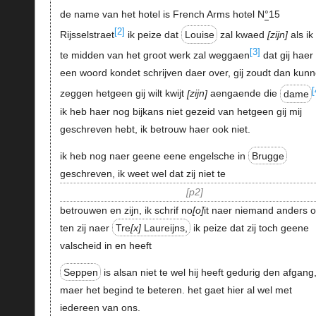
de name van het hotel is French Arms hotel N
°
15
[2]
Rijsselstraet
ik peize dat
Louise
zal kwaed
zijn
als ik
[3]
te midden van het groot werk zal weggaen
dat gij haer
een woord kondet schrijven daer over, gij zoudt dan kun
[
zeggen hetgeen gij wilt kwijt
zijn
aengaende die
dame
ik heb haer nog bijkans niet gezeid van hetgeen gij mij
geschreven hebt, ik betrouw haer ook niet.
ik heb nog naer geene eene engelsche in
Brugge
geschreven, ik weet wel dat zij niet te
p2
betrouwen en zijn, ik schrif no
o
it naer niemand anders o
ten zij naer
Tre
x
Laureijns,
ik peize dat zij toch geene
valscheid in en heeft
Seppen
is alsan niet te wel hij heeft gedurig den afgang
maer het begind te beteren. het gaet hier al wel met
iedereen van ons.