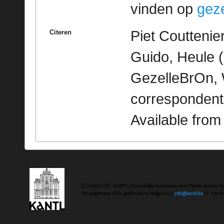
vinden op
geze
Piet Couttenie
Citeren
Guido, Heule (K
GezelleBrOn, 
correspondent
Available fro
(C) 2020 CTB - KANTL | Koninklijke Academie voor Nederlandse Ta
Koningstraat 18 | b-9000 Gent | Belgium | E
ctb@kantl.be
| T +32 (0