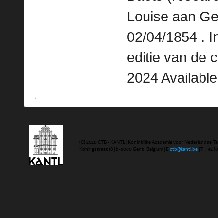
Louise aan Ge
02/04/1854 . 
editie van de 
2024 Availabl
(C) 2020 CTB - KANTL | Koninklijke Academie voor Nederlandse Ta
Koningstraat 18 | b-9000 Gent | Belgium | E
ctb@kantl.be
| T +32 (0