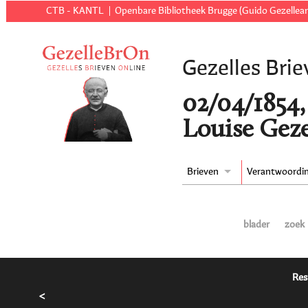
CTB - KANTL
Openbare Bibliotheek Brugge (Guido Gezellear
Gezelles Brie
02/04/1854,
Louise Geze
Brieven
Verantwoordi
blader
zoek
Res
<