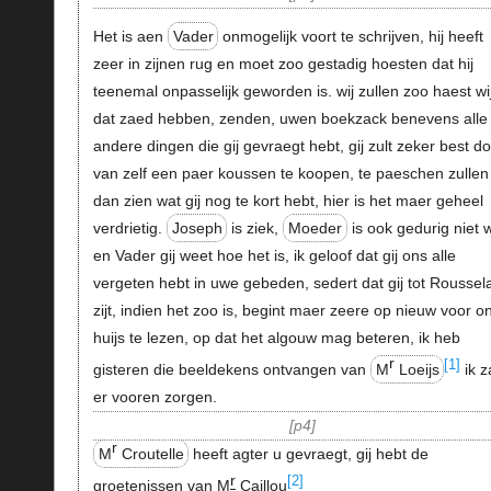
Het is aen
Vader
onmogelijk voort te schrijven, hij heeft
zeer in zijnen rug en moet zoo gestadig hoesten dat hij
teenemal onpasselijk geworden is. wij zullen zoo haest wi
dat zaed hebben, zenden, uwen boekzack benevens alle
andere dingen die gij gevraegt hebt, gij zult zeker best d
van zelf een paer koussen te koopen, te paeschen zullen 
dan zien wat gij nog te kort hebt, hier is het maer geheel
verdrietig.
Joseph
is ziek,
Moeder
is ook gedurig niet w
en Vader gij weet hoe het is, ik geloof dat gij ons alle
vergeten hebt in uwe gebeden, sedert dat gij tot Roussel
zijt, indien het zoo is, begint maer zeere op nieuw voor o
huijs te lezen, op dat het algouw mag beteren, ik heb
r
[1]
gisteren die beeldekens ontvangen van
M
Loeijs
ik z
er vooren zorgen.
p4
r
M
Croutelle
heeft agter u gevraegt, gij hebt de
r
[2]
groetenissen van M
Caillou