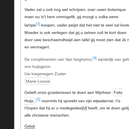
Vader zal u ook nog wel schrijven, over uwen botanique
maer nu is’t hem onmogelik, gij moogt u zulke eene
[3]
lampe
koopen, vader peijst dat het niet te veel zal kost
Moeder is ook verlegen dat gij u zelven zult te kort doen
door uwe beschaemdheijd aen tafel gij moet zien dat Je n
en vermagert.
[4]
De complimenten van Van Iseghems,
eijndelijk van ge
ons huijsgezin.
Uw toegenegen Zuster
Marie-Louise
Gelieft onze groetenissen te doen aen Mijnheer
Felix
[5]
Huijs
,
voormits hij spreekt van zijn wijwatervat, t’is
t’hopen dat hij er u medegedeel
d
heeft, om te doen gelij
alle christene menschen.
Geluk