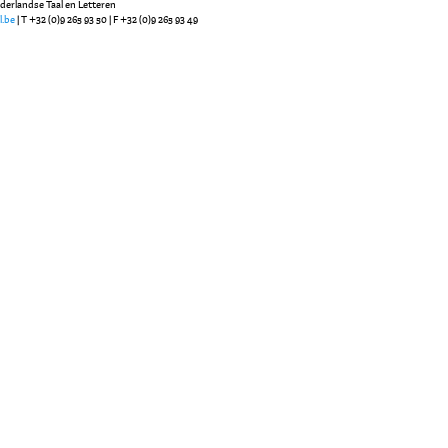
ederlandse Taal en Letteren
l.be
| T +32 (0)9 265 93 50 | F +32 (0)9 265 93 49