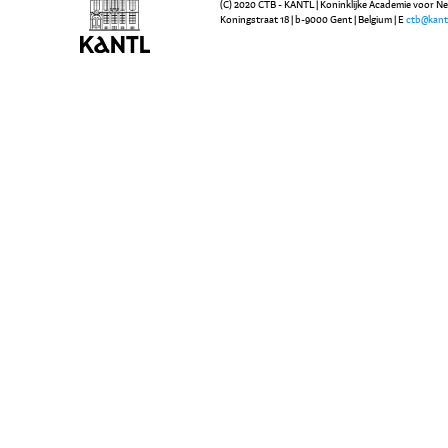
(C) 2020 CTB - KANTL | Koninklijke Academie voor N
Koningstraat 18 | b-9000 Gent | Belgium | E
ctb@kant