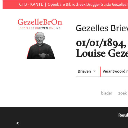
CTB - KANTL
Openbare Bibliotheek Brugge (Guido Gezellear
Gezelles Brie
01/01/1894,
Louise Geze
Brieven
Verantwoordi
blader
zoek
Resul
<