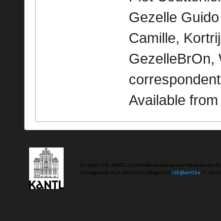
Gezelle Guido
Camille, Kortrij
GezelleBrOn, 
correspondent
Available fro
(C) 2020 CTB - KANTL | Koninklijke Academie voor Nederlandse Ta
Koningstraat 18 | b-9000 Gent | Belgium | E
ctb@kantl.be
| T +32 (0