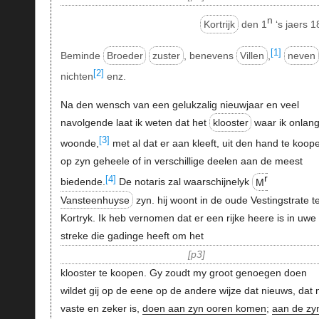
n
Kortrijk
den 1
‘s jaers 
[1]
Beminde
Broeder
zuster
, benevens
Villen
,
neven
[2]
nichten
enz.
Na den wensch van een gelukzalig nieuwjaar en veel
navolgende laat ik weten dat het
klooster
waar ik onlan
[3]
woonde,
met al dat er aan kleeft, uit den hand te koope
op zyn geheele of in verschillige deelen aan de meest
r
[4]
biedende.
De notaris zal waarschijnelyk
M
Vansteenhuyse
zyn. hij woont in de oude Vestingstrate t
Kortryk. Ik heb vernomen dat er een rijke heere is in uwe
streke die gadinge heeft om het
p3
klooster te koopen. Gy zoudt my groot genoegen doen
wildet gij op de eene op de andere wijze dat nieuws, dat 
vaste en zeker is,
doen aan zyn ooren komen
;
aan de zy