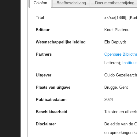
Colofon
Briefbeschrijving
Documentbeschrijving
Titel
xx/xx/[1889], [Kor
Editeur
Karel Platteau
Wetenschappelijke leiding
Els Depuydt
Partners
Openbare Biblioth
Letteren);
Instituu
Uitgever
Guido Gezellearc
Plaats van uitgave
Brugge, Gent
Publicatiedatum
2024
Beschikbaarheid
Teksten en afbeel
Disclaimer
De editie van de G
en opmerkingen k