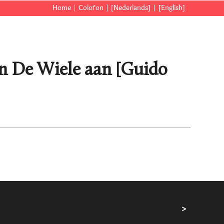
Home
Colofon
[Nederlands]
[English]
Van De Wiele aan [Guido
>