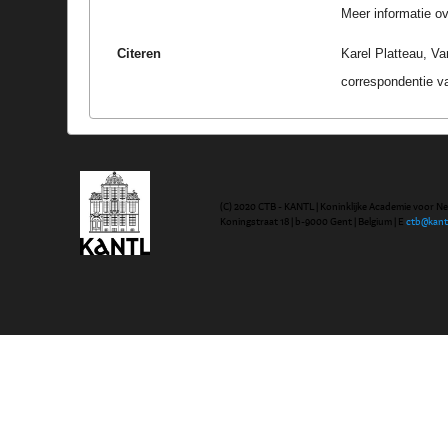
Meer informatie ove
Citeren
Karel Platteau, Va
correspondentie v
(C) 2020 CTB - KANTL | Koninklijke Academie voor N
Koningstraat 18 | b-9000 Gent | Belgium | E
ctb@kant