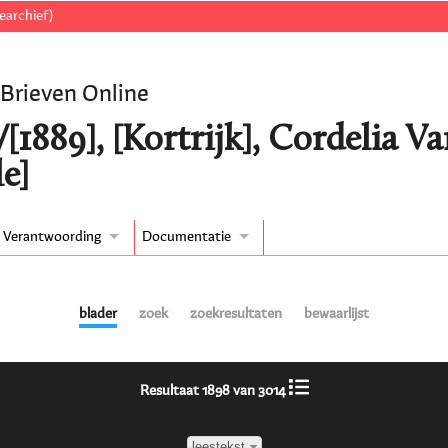
earchief)
 Brieven Online
[1889], [Kortrijk], Cordelia 
e]
Verantwoording
Documentatie
blader
zoek
zoekresultaten
bewaarlijst
Resultaat 1898 van 3014
leestekst