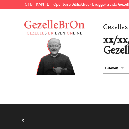
CTB - KANTL
Openbare Bibliotheek Brugge (Guido Gezell
Gezelles
xx/xx/
Gezell
Brieven
<