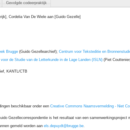
Gevolgde codeerpraktijk
trijk], Cordelia Van De Wiele aan [Guido Gezelle]
eek Brugge
(Guido Gezellearchief);
Centrum voor Teksteditie en Bronnenstudi
t voor de Studie van de Letterkunde in de Lage Landen (ISLN)
(Piet Couttenie
hief, KANTL/CTB
dingen beschikbaar onder een
Creative Commons Naamsvermelding - Niet C
uido Gezellecorrespondentie is het resultaat van een samenwerkingsproject me
unnen gemeld worden aan
els.depuydt@brugge.be
.