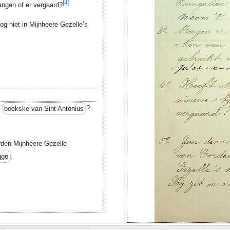
[4]
angen of er vergaard?
og niet in Mijnheere Gezelle’s
t
boekske van Sint Antonius
?
rden Mijnheere Gezelle
gge
.