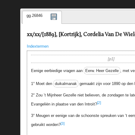
gg.26846
xx/xx/[1889], [Kortrijk], Cordelia Van De Wie
Indextermen
p1
Eenige eerbiedige vragen aan
Eerw. Heer Gezelle
, met v
1° Moet den
duikalmanak
gemaakt zijn voor 1890 op den l
2° Zou ‘t Mijnheer Gezelle niet believen, de zondagen te l
[2]
Evangeliën in plaatse van den Introït?
3° Meugen er eenige van de schoonste spreuken van ‘t eer
[3]
gebruikt worden?