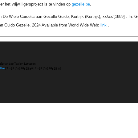
r het vrijwilligersproject is te vinden op
gezelle.be
.
n De Wiele Cordelia aan Gezelle Guido, Kortrijk (Kortrijk), xx/xx/[1889] . In:
an Guido Gezelle. 2024 Available from World Wide Web:
link
.
ederlandse Taal en Letteren
l.be
| T +32 (0)9 265 93 50 | F +32 (0)9 265 93 49