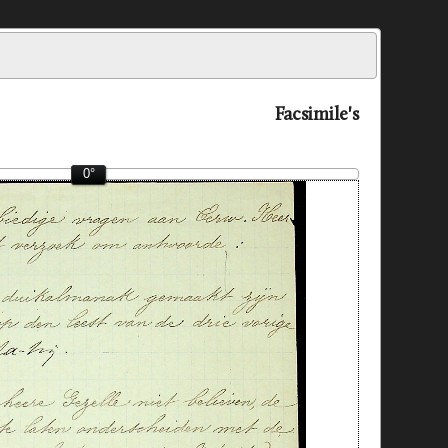
Facsimile's
0°