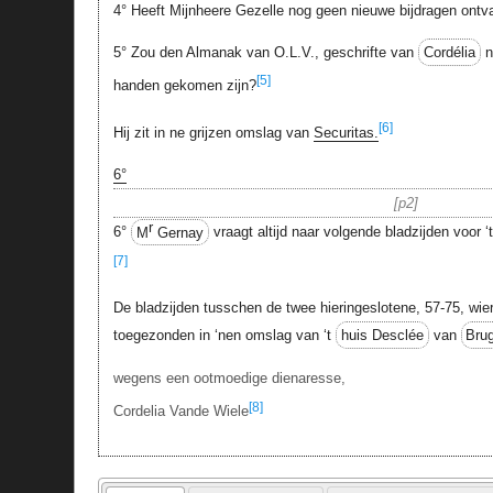
4° Heeft Mijnheere Gezelle nog geen nieuwe bijdragen ontv
5° Zou den Almanak van O.L.V., geschrifte van
Cordélia
n
[5]
handen gekomen zijn?
[6]
Hij zit in ne grijzen omslag van
Securitas.
6°
p2
r
6°
M
Gernay
vraagt altijd naar volgende bladzijden voor ‘
[7]
De bladzijden tusschen de twee hieringeslotene, 57-75, wie
toegezonden in ‘nen omslag van ‘t
huis Desclée
van
Bru
wegens een ootmoedige dienaresse,
[8]
Cordelia Vande Wiele