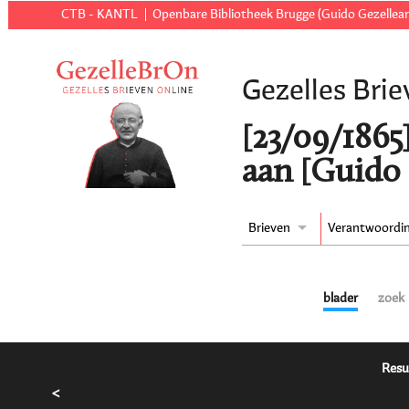
CTB - KANTL
Openbare Bibliotheek Brugge (Guido Gezellear
Gezelles Brie
[23/09/1865
aan [Guido 
Brieven
Verantwoordi
blader
zoek
Resu
<