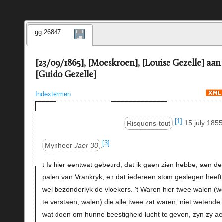
gg.26847
[23/09/1865], [Moeskroen], [Louise Gezelle] aan
[Guido Gezelle]
Indextermen
[1]
Risquons-tout
,
15 july 1855
[3]
Mynheer
Jaer 30
,
t Is hier eentwat gebeurd, dat ik gaen zien hebbe, aen de
palen van Vrankryk, en dat iedereen stom geslegen heeft
wel bezonderlyk de vloekers. 't Waren hier twee walen (w
te verstaen, walen) die alle twee zat waren; niet wetende
wat doen om hunne beestigheid lucht te geven, zyn zy ae