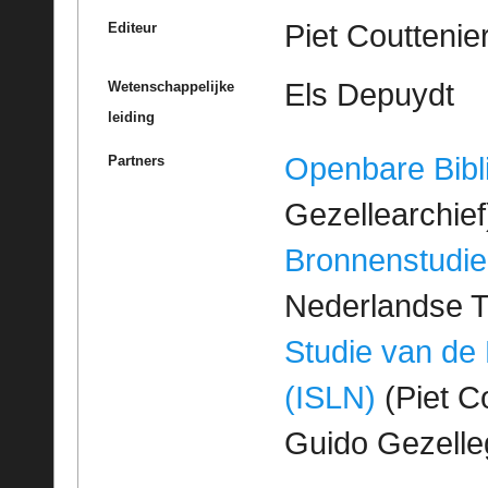
Piet Couttenier
Editeur
Els Depuydt
Wetenschappelijke
leiding
Openbare Bibl
Partners
Gezellearchief
Bronnenstudie
Nederlandse T
Studie van de
(ISLN)
(Piet Co
Guido Gezell