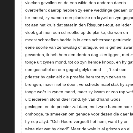
vloeken gevallen en de een wilde den anderen daerin
overtreffen; daerop hebben zy eene weddinge gedaen o
ter meest, zy namen een plankske en krywit en zyn gega
tot aen het kruis dat staet in den Risquons-tout, en ieder
vloek gaf men een schreefke op de planke; die won en
meest schreefkes hadde is in eens achterover getuimeld 
eene soorte van zenuwslag of
attaque
, en is geheel zwar
geworden, ik heb hem den derden dag zien liggen, met z
tonge uit zynen mond, tot op zyn hemde knoop, en hy ga
een gesnoffel en een gegrol gelyk een d.....; 't zat een
priester by geknield die proefde hem tot zyn zelven te
brengen, maer niet te doen; verscheide mael stak hy zyn
tonge weêr in zynen mond, maer zy kwam er zoo rap we
uit; iedereen stond daer rond, lyk van d'hand Gods
geslegen, en de priester zat daer, met zyne handen naer
omhooge, te smeeken om genade voor dezen die daer la
hy riep altyd: “Och Heere vergeeft het hem, want hy en
wiste niet wat hy deed!” Maer de wale is al grinzen en al