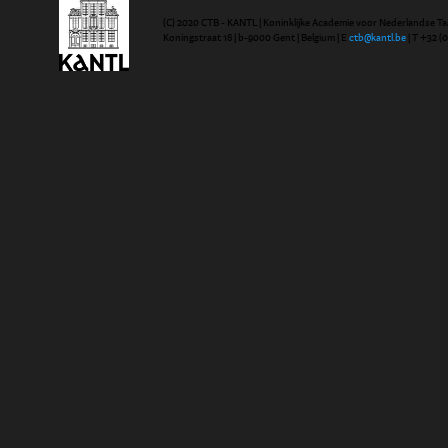
(C) 2020 CTB - KANTL | Koninklijke Academie voor Nederlandse Ta
Koningstraat 18 | b-9000 Gent | Belgium | E
ctb@kantl.be
| T +32 (0