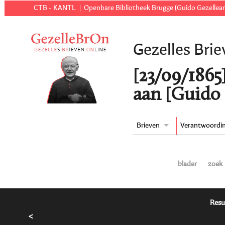
CTB - KANTL
Openbare Bibliotheek Brugge (Guido Gezellear
Gezelles Brie
[23/09/1865
aan [Guido 
Brieven
Verantwoordi
blader
zoek
Resu
<