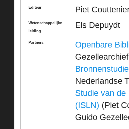
Piet Couttenier
Editeur
Els Depuydt
Wetenschappelijke
leiding
Openbare Bibl
Partners
Gezellearchief
Bronnenstudie
Nederlandse T
Studie van de
(ISLN)
(Piet Co
Guido Gezell