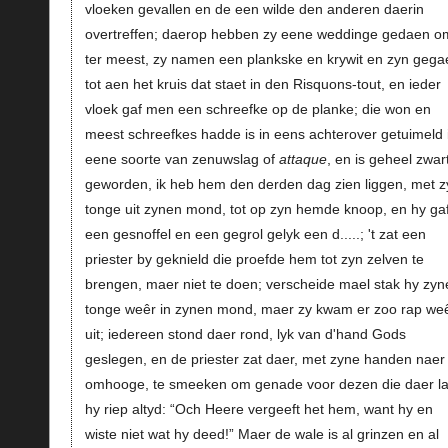
vloeken gevallen en de een wilde den anderen daerin
overtreffen; daerop hebben zy eene weddinge gedaen o
ter meest, zy namen een plankske en krywit en zyn gega
tot aen het kruis dat staet in den Risquons-tout, en ieder
vloek gaf men een schreefke op de planke; die won en
meest schreefkes hadde is in eens achterover getuimeld 
eene soorte van zenuwslag of
attaque
, en is geheel zwar
geworden, ik heb hem den derden dag zien liggen, met z
tonge uit zynen mond, tot op zyn hemde knoop, en hy ga
een gesnoffel en een gegrol gelyk een d.....; 't zat een
priester by geknield die proefde hem tot zyn zelven te
brengen, maer niet te doen; verscheide mael stak hy zyn
tonge weêr in zynen mond, maer zy kwam er zoo rap we
uit; iedereen stond daer rond, lyk van d'hand Gods
geslegen, en de priester zat daer, met zyne handen naer
omhooge, te smeeken om genade voor dezen die daer la
hy riep altyd: “Och Heere vergeeft het hem, want hy en
wiste niet wat hy deed!” Maer de wale is al grinzen en al