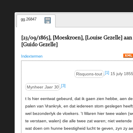
gg.26847
[23/09/1865], [Moeskroen], [Louise Gezelle] aan
[Guido Gezelle]
Indextermen
[1]
Risquons-tout
,
15 july 1855
[3]
Mynheer
Jaer 30
,
t Is hier eentwat gebeurd, dat ik gaen zien hebbe, aen de
palen van Vrankryk, en dat iedereen stom geslegen heeft
wel bezonderlyk de vloekers. 't Waren hier twee walen (w
te verstaen, walen) die alle twee zat waren; niet wetende
wat doen om hunne beestigheid lucht te geven, zyn zy ae