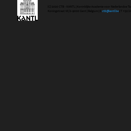
(C) 2020 CTB - KANTL | Koninklijke Academie voor Nederlandse Ta
Koningstraat 18 | b-9000 Gent | Belgium | E
ctb@kantl.be
| T +32 (0