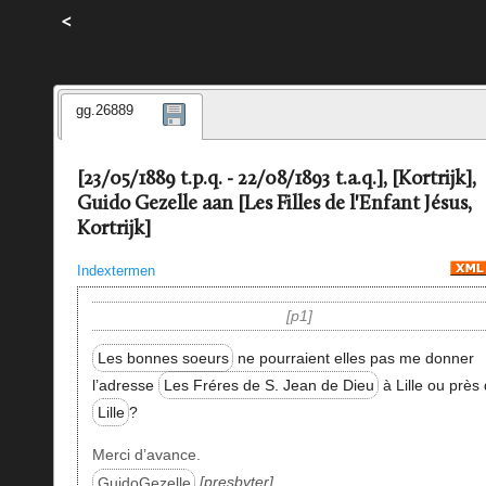
<
gg.26889
[23/05/1889 t.p.q. - 22/08/1893 t.a.q.], [Kortrijk],
Guido Gezelle aan [Les Filles de l'Enfant Jésus,
Kortrijk]
Indextermen
p1
Les bonnes soeurs
ne pourraient elles pas me donner
l’adresse
Les Fréres de S. Jean de Dieu
à Lille ou près
Lille
?
Merci d’avance.
GuidoGezelle
presbyter