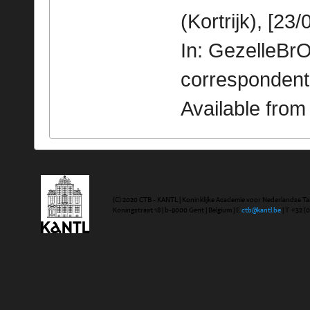
(Kortrijk), [23/
In: GezelleBrO
correspondent
Available fro
(C) 2020 CTB - KANTL | Koninklijke Academie voor Nederlandse Ta
Koningstraat 18 | b-9000 Gent | Belgium | E
ctb@kantl.be
| T +32 (0