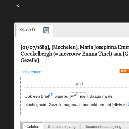
<
gg.26919
[01/07/1889], [Mechelen], Maria Josephina Em
Coeckelbergh (= mevrouw Emma Tinel) aan [G
Gezelle]
Indextermen
p1
w
[1]
Ook een brief
waarbij
M
Tinel
, daags na de
plechtigheid, Gezelle nogmaals bedankt om het
dichtje
.
Colofon
Briefbeschrijving
Documentbeschrijving