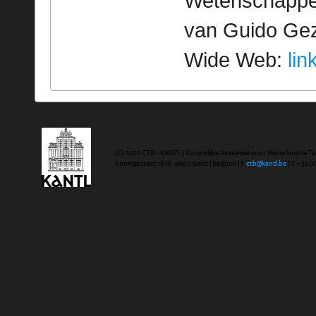
Wetenschappeli
van Guido Geze
Wide Web:
lin
(C) 2020 CTB - KANTL | Koninklijke Academie voor Nederlandse Ta
Koningstraat 18 | b-9000 Gent | Belgium | E
ctb@kantl.be
| T +32 (0