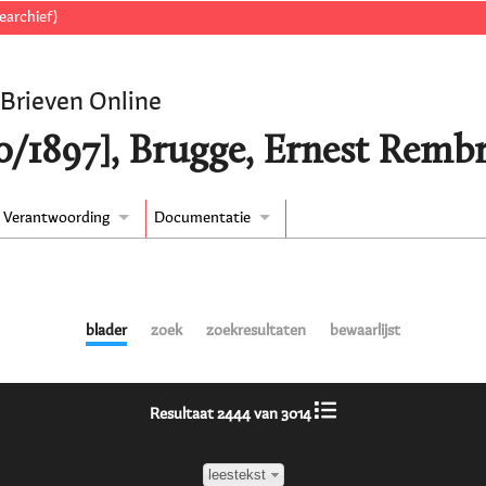
earchief)
 Brieven Online
10/1897], Brugge, Ernest Rembr
Verantwoording
Documentatie
blader
zoek
zoekresultaten
bewaarlijst
Resultaat 2444 van 3014
leestekst