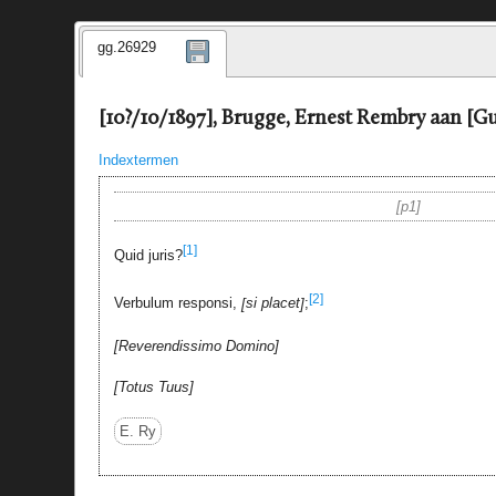
gg.26929
[10?/10/1897], Brugge, Ernest Rembry aan [Gu
Indextermen
p1
[1]
Quid juris?
[2]
Verbulum responsi,
si placet
;
Reverendissimo Domino
Totus Tuus
E. Ry