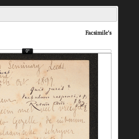
Facsimile's
0°