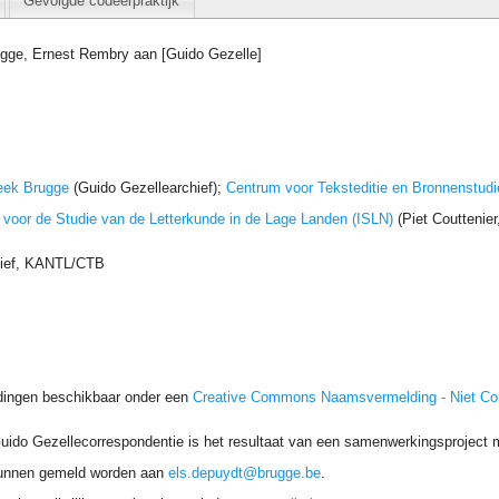
Gevolgde codeerpraktijk
ugge, Ernest Rembry aan [Guido Gezelle]
eek Brugge
(Guido Gezellearchief);
Centrum voor Teksteditie en Bronnenstudi
t voor de Studie van de Letterkunde in de Lage Landen (ISLN)
(Piet Couttenie
hief, KANTL/CTB
dingen beschikbaar onder een
Creative Commons Naamsvermelding - Niet C
uido Gezellecorrespondentie is het resultaat van een samenwerkingsproject me
unnen gemeld worden aan
els.depuydt@brugge.be
.