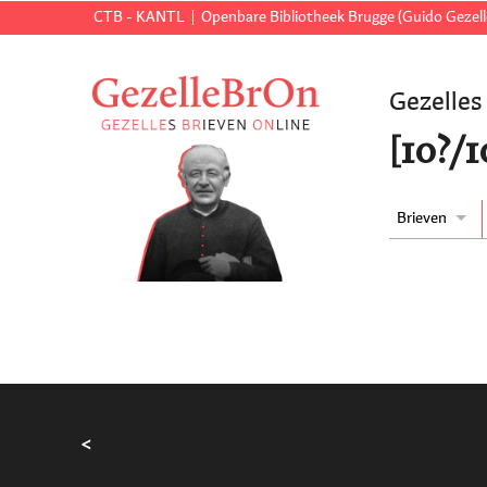
CTB - KANTL
Openbare Bibliotheek Brugge (Guido Gezell
Gezelles
[10?/
Brieven
<