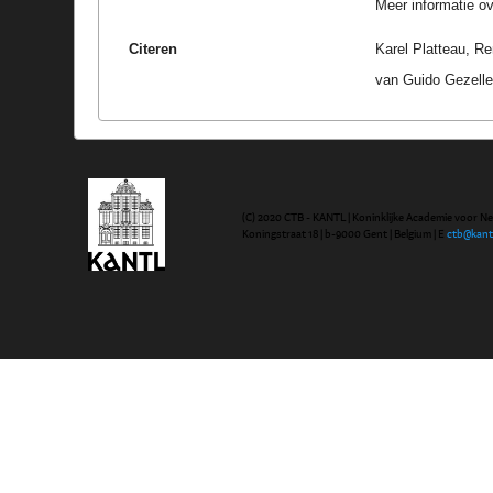
Meer informatie ove
Citeren
Karel Platteau, R
van Guido Gezelle
(C) 2020 CTB - KANTL | Koninklijke Academie voor N
Koningstraat 18 | b-9000 Gent | Belgium | E
ctb@kant