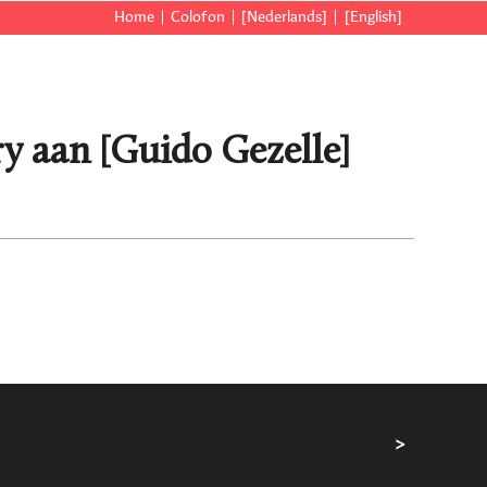
Home
Colofon
[Nederlands]
[English]
y aan [Guido Gezelle]
>