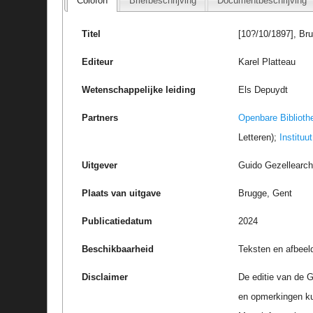
Colofon
Briefbeschrijving
Documentbeschrijving
Titel
[10?/10/1897], Br
Editeur
Karel Platteau
Wetenschappelijke leiding
Els Depuydt
Partners
Openbare Biblioth
Letteren);
Instituu
Uitgever
Guido Gezellearc
Plaats van uitgave
Brugge, Gent
Publicatiedatum
2024
Beschikbaarheid
Teksten en afbeel
Disclaimer
De editie van de G
en opmerkingen k