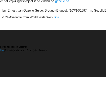
r het vrijwilligersproject is te vinden op
gezelle.be
.
embry Ernest aan Gezelle Guido, Brugge (Brugge), [10?/10/1897]. In: Gezelle
. 2024 Available from World Wide Web:
link
.
ederlandse Taal en Letteren
l.be
| T +32 (0)9 265 93 50 | F +32 (0)9 265 93 49