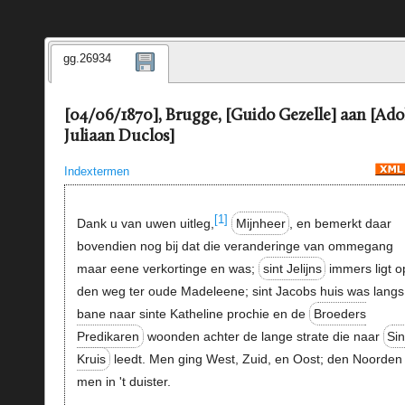
gg.26934
[04/06/1870], Brugge, [Guido Gezelle] aan [Ado
Juliaan Duclos]
Indextermen
[1]
Dank u van uwen uitleg,
Mijnheer
, en bemerkt daar
bovendien nog bij dat die veranderinge van ommegang
maar eene verkortinge en was;
sint Jelijns
immers ligt o
den weg ter oude Madeleene; sint Jacobs huis was langs
bane naar sinte Katheline prochie en de
Broeders
Predikaren
woonden achter de lange strate die naar
Sin
Kruis
leedt. Men ging West, Zuid, en Oost; den Noorden l
men in 't duister.