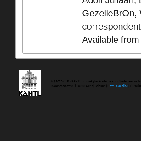
Adolf Juliaan,
GezelleBrOn, 
correspondent
Available fro
(C) 2020 CTB - KANTL | Koninklijke Academie voor Nederlandse Ta
Koningstraat 18 | b-9000 Gent | Belgium | E
ctb@kantl.be
| T +32 (0