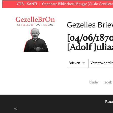
CTB - KANTL
Openbare Bibliotheek Brugge (Guido Gezellear
Gezelles Brie
[04/06/1870
[Adolf Juli
Brieven
Verantwoordi
blader
zoek
Resu
<