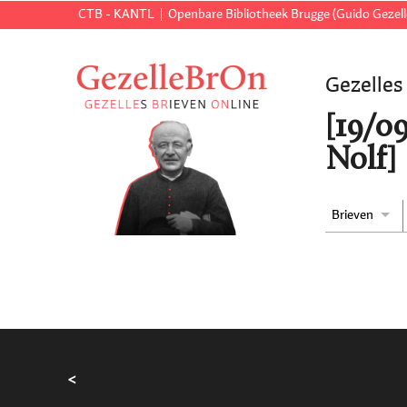
CTB - KANTL
Openbare Bibliotheek Brugge (Guido Gezell
Gezelles
[19/0
Nolf]
Brieven
<