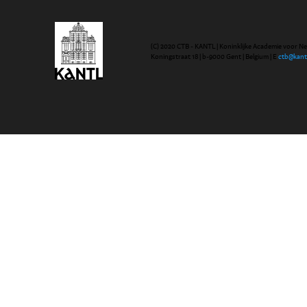
(C) 2020 CTB - KANTL | Koninklijke Academie voor N
Koningstraat 18 | b-9000 Gent | Belgium | E
ctb@kant