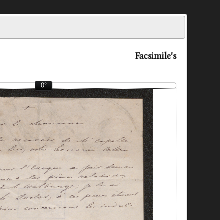
Facsimile's
0°