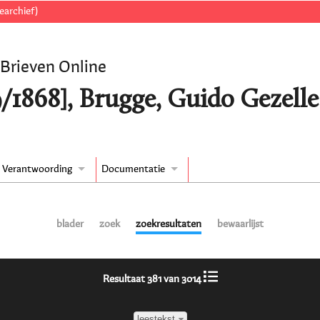
earchief)
 Brieven Online
9/1868], Brugge, Guido Gezelle
Verantwoording
Documentatie
blader
zoek
zoekresultaten
bewaarlijst
Resultaat 381 van 3014
leestekst