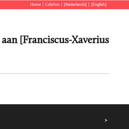
Home
Colofon
[Nederlands]
[English]
 aan [Franciscus-Xaverius
>