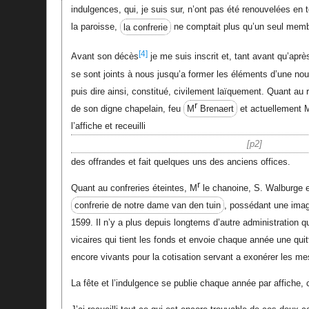
indulgences, qui, je suis sur, n’ont pas été renouvelées en
la paroisse,
la confrerie
ne comptait plus qu’un seul memb
[4]
Avant son décès
je me suis inscrit et, tant avant qu’apr
se sont joints à nous jusqu’a former les éléments d’une nouve
puis dire ainsi, constitué, civilement laïquement. Quant au re
r
de son digne chapelain, feu
M
Brenaert
et actuellement 
l’affiche et receuilli
p2
des offrandes et fait quelques uns des anciens offices.
r
Quant au confreries éteintes, M
le chanoine, S. Walburge e
confrerie de notre dame van den tuin
, possédant une imag
1599. Il n’y a plus depuis longtems d’autre administration qu
vicaires qui tient les fonds et envoie chaque année une qui
encore vivants pour la cotisation servant a exonérer les me
La fête et l’indulgence se publie chaque année par affiche