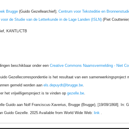
eek Brugge
(Guido Gezellearchief);
Centrum voor Teksteditie en Bronnenstudi
t voor de Studie van de Letterkunde in de Lage Landen (ISLN)
(Piet Couttenie
hief, KANTL/CTB
dingen beschikbaar onder een
Creative Commons Naamsvermelding - Niet C
uido Gezellecorrespondentie is het resultaat van een samenwerkingsproject me
unnen gemeld worden aan
els.depuydt@brugge.be
.
r het vrijwilligersproject is te vinden op
gezelle.be
.
lle Guido aan Nolf Franciscus-Xaverius, Brugge (Brugge), [19/09/1868]. In: 
an Guido Gezelle. 2025 Available from World Wide Web:
link
.