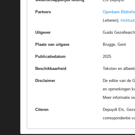
Partners
Openbare Biblioth
Letteren);
Instituu
Uitgever
Guido Gezellearc
Plaats van uitgave
Brugge, Gent
Publicatiedatum
2025
Beschikbaarheid
Teksten en afbeel
Disclaimer
De editie van de G
en opmerkingen k
Meer informatie ove
Citeren
Depuydt Els, Geze
correspondentie v