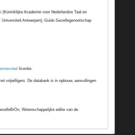
e
(Koninklijke Academie voor Nederlandse Taal en
r, Universiteit Antwerpen); Guido Gezellegenootschap
ommercieel
licentie.
t vrijwilligers. De databank is in opbouw, aanvullingen
GezelleBrOn, Wetenschappelijke editie van de