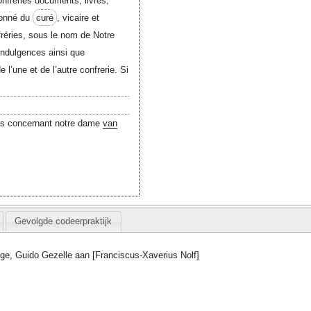
onfreries documents, livres,
donné du
curé
, vicaire et
fréries, sous le nom de Notre
ndulgences ainsi que
 l’une et de l’autre confrerie. Si
es concernant notre dame
van
Gevolgde codeerpraktijk
gge, Guido Gezelle aan [Franciscus-Xaverius Nolf]