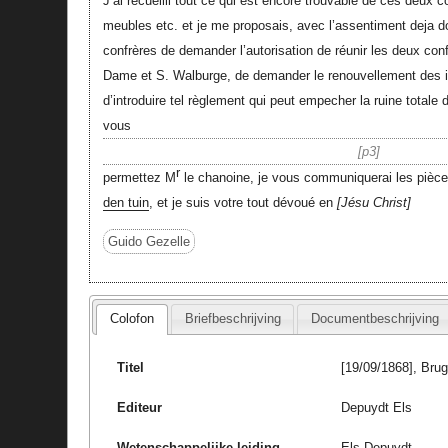
J’ai recueilli tout ce qui est encore trouvable de ces deux c
meubles etc. et je me proposais, avec l’assentiment deja 
confrères de demander l’autorisation de réunir les deux con
Dame et S. Walburge, de demander le renouvellement des i
d’introduire tel règlement qui peut empecher la ruine totale de
vous
p3
r
permettez M
le chanoine, je vous communiquerai les pièc
den tuin
, et je suis votre tout dévoué en
Jésu Christ
Guido Gezelle
Colofon
Briefbeschrijving
Documentbeschrijving
Titel
[19/09/1868], Bru
Editeur
Depuydt Els
Wetenschappelijke leiding
Els Depuydt