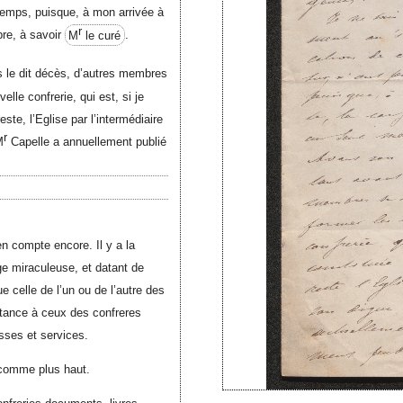
 temps, puisque, à mon arrivée à
r
re, à savoir
M
le curé
.
ès le dit décès, d’autres membres
lle confrerie, qui est, si je
ste, l’Eglise par l’intermédiaire
r
M
Capelle a annuellement publié
n compte encore. Il y a la
e miraculeuse, et datant de
e celle de l’un ou de l’autre des
ttance à ceux des confreres
sses et services.
, comme plus haut.