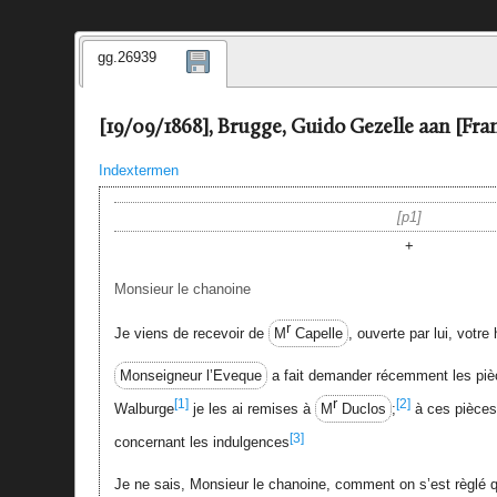
gg.26939
[19/09/1868], Brugge, Guido Gezelle aan [Fra
Indextermen
p1
+
Monsieur le chanoine
r
Je viens de recevoir de
M
Capelle
, ouverte par lui, votre
Monseigneur l’Eveque
a fait demander récemment les pièce
r
[1]
[2]
Walburge
je les ai remises à
M
Duclos
;
à ces pièces 
[3]
concernant les indulgences
Je ne sais, Monsieur le chanoine, comment on s’est règlé q