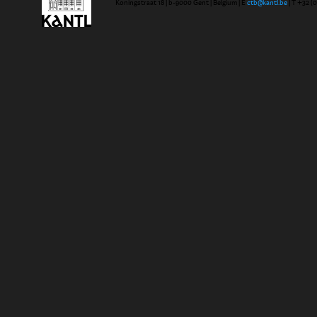
Koningstraat 18 | b-9000 Gent | Belgium | E
ctb@kantl.be
| T +32 (0