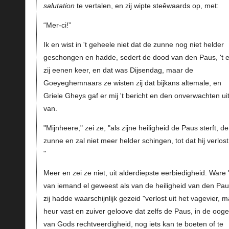
salutation
te vertalen, en zij wipte steêwaards op, met:
“Mer-ci!”
Ik en wist in 't geheele niet dat de zunne nog niet helder
geschongen en hadde, sedert de dood van den Paus, 't 
zij eenen keer, en dat was Dijsendag, maar de
Goeyeghemnaars ze wisten zij dat bijkans altemale, en
Griele Gheys gaf er mij 't bericht en den onverwachten ui
van.
"Mijnheere," zei ze, "als zijne heiligheid de Paus sterft, de
zunne en zal niet meer helder schingen, tot dat hij verlost 
"
Meer en zei ze niet, uit alderdiepste eerbiedigheid. Ware '
van iemand el geweest als van de heiligheid van den Pau
zij hadde waarschijnlijk gezeid "verlost uit het vagevier, 
heur vast en zuiver geloove dat zelfs de Paus, in de oog
van Gods rechtveerdigheid, nog iets kan te boeten of te