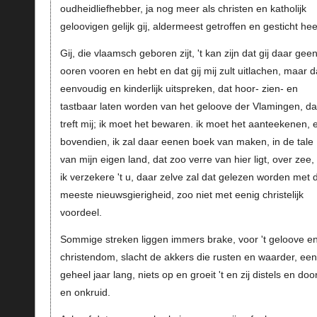
oudheidliefhebber, ja nog meer als christen en katholijk
geloovigen gelijk gij, aldermeest getroffen en gesticht hee
Gij, die vlaamsch geboren zijt, 't kan zijn dat gij daar gee
ooren vooren en hebt en dat gij mij zult uitlachen, maar d
eenvoudig en kinderlijk uitspreken, dat hoor- zien- en
tastbaar laten worden van het geloove der Vlamingen, da
treft mij; ik moet het bewaren. ik moet het aanteekenen, 
bovendien, ik zal daar eenen boek van maken, in de tale
van mijn eigen land, dat zoo verre van hier ligt, over zee,
ik verzekere 't u, daar zelve zal dat gelezen worden met 
meeste nieuwsgierigheid, zoo niet met eenig christelijk
voordeel.
Sommige streken liggen immers brake, voor 't geloove en 
christendom, slacht de akkers die rusten en waarder, een
geheel jaar lang, niets op en groeit 't en zij distels en doo
en onkruid.