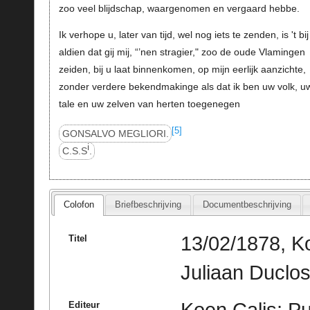
zoo veel blijdschap, waargenomen en vergaard hebbe.
Ik verhope u, later van tijd, wel nog iets te zenden, is 't bij
aldien dat gij mij, “’nen stragier," zoo de oude Vlamingen
zeiden, bij u laat binnenkomen, op mijn eerlijk aanzichte,
zonder verdere bekendmakinge als dat ik ben uw volk, u
tale en uw zelven van herten toegenegen
[5]
GONSALVO MEGLIORI.
i
C.S.S
.
Colofon
Briefbeschrijving
Documentbeschrijving
13/02/1878, Ko
Titel
Juliaan Duclos
Koen Calis; Pu
Editeur