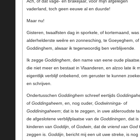
Ach, of dat vage- en brakejaar, voor mijn afgelegen
vaderland, toch geen eeuwe al en duurde!
Maar nu!
Gisteren, twaalfsten dag in sporkele, of kortemaand, was 
alderhelderste weêre en zonnesching, te Goeyeghem, of
Goddinghem, alwaar ik tegenwoordig ben verblijvende.
Ik zegge
Goddinghem
, den name van eene oude plaatse
die niet meer en bestaat in Vlaanderen, en alzoo late ik m
eigentlijk verblijf onbekend, om geruster te kunnen zoeke
en schrijven.
Ondertusschen
Goddinghem
schreef eertijds
Goddingah
of
Goddingaheem
, en, nog ouder,
Godwinninga
- of
Goddiningaheem
; dat is te zeggen, in uwe alderoudste ta
de afgeslotene verblijfplaatse van de
Goddiningen
, dat is
kinderen van
Goddijn
, of
Godwin
, dat de
vriend van God
zeggen is.
Goddijn
, bericht mij een uit uwe streke, is nog