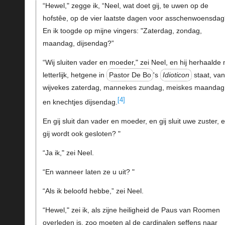
“Hewel," zegge ik, “Neel, wat doet gij, te uwen op de
hofstêe, op de vier laatste dagen voor asschenwoensdag
En ik toogde op mijne vingers: "Zaterdag, zondag,
maandag, dijsendag?”
“Wij sluiten vader en moeder," zei Neel, en hij herhaalde m
letterlijk, hetgene in
Pastor De Bo
's
Idioticon
staat, va
wijvekes zaterdag, mannekes zundag, meiskes maandag
[4]
en knechtjes dijsendag.
En gij sluit dan vader en moeder, en gij sluit uwe zuster, 
gij wordt ook gesloten? "
“Ja ik," zei Neel.
“En wanneer laten ze u uit? "
“Als ik beloofd hebbe,” zei Neel.
“Hewel," zei ik, als zijne heiligheid de Paus van Roomen
overleden is, zoo moeten al de cardinalen seffens naar