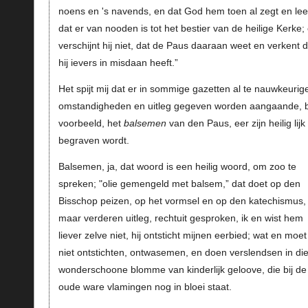
noens en 's navends, en dat God hem toen al zegt en lee
dat er van nooden is tot het bestier van de heilige Kerke;
verschijnt hij niet, dat de Paus daaraan weet en verkent d
hij ievers in misdaan heeft.”
Het spijt mij dat er in sommige gazetten al te nauwkeurig
omstandigheden en uitleg gegeven worden aangaande, b
voorbeeld, het
balsemen
van den Paus, eer zijn heilig lijk
begraven wordt.
Balsemen, ja, dat woord is een heilig woord, om zoo te
spreken; "olie gemengeld met balsem,” dat doet op den
Bisschop peizen, op het vormsel en op den katechismus,
maar verderen uitleg, rechtuit gesproken, ik en wist hem
liever zelve niet, hij ontsticht mijnen eerbied; wat en moet 
niet ontstichten, ontwasemen, en doen verslendsen in di
wonderschoone blomme van kinderlijk geloove, die bij de
oude ware vlamingen nog in bloei staat.