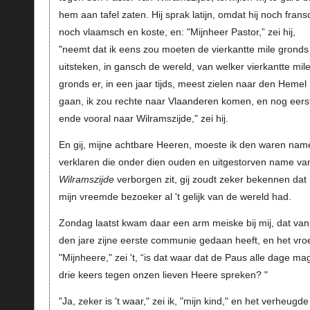
hem aan tafel zaten. Hij sprak latijn, omdat hij noch frans
noch vlaamsch en koste, en: "Mijnheer Pastor,” zei hij,
"neemt dat ik eens zou moeten de vierkantte mile gronds
uitsteken, in gansch de wereld, van welker vierkantte mil
gronds er, in een jaar tijds, meest zielen naar den Hemel
gaan, ik zou rechte naar Vlaanderen komen, en nog eers
ende vooral naar Wilramszijde," zei hij.
En gij, mijne achtbare Heeren, moeste ik den waren nam
verklaren die onder dien ouden en uitgestorven name va
Wilramszijde
verborgen zit, gij zoudt zeker bekennen dat
mijn vreemde bezoeker al 't gelijk van de wereld had.
Zondag laatst kwam daar een arm meiske bij mij, dat van
den jare zijne eerste communie gedaan heeft, en het vro
"Mijnheere," zei 't, “is dat waar dat de Paus alle dage ma
drie keers tegen onzen lieven Heere spreken? "
"Ja, zeker is 't waar," zei ik, "mijn kind," en het verheugde