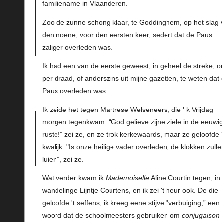
familiename in Vlaanderen.
Zoo de zunne schong klaar, te Goddinghem, op het slag 
den noene, voor den eersten keer, sedert dat de Paus
zaliger overleden was.
Ik had een van de eerste geweest, in geheel de streke, o
per draad, of anderszins uit mijne gazetten, te weten dat
Paus overleden was.
Ik zeide het tegen Martrese Welseneers, die ' k Vrijdag
morgen tegenkwam: “God gelieve zijne ziele in de eeuwi
ruste!” zei ze, en ze trok kerkewaards, maar ze geloofde '
kwalijk: "Is onze heilige vader overleden, de klokken zulle
luien”, zei ze.
Wat verder kwam ik
Mademoiselle
Aline Courtin tegen, in
wandelinge Lijntje Courtens, en ik zei 't heur ook. De die
geloofde 't seffens, ik kreeg eene stijve "verbuiging,” een
woord dat de schoolmeesters gebruiken om
conjugaison