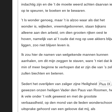
indachtig zijn en die 't de moeite weerd achten daarvan ie
op te speuren, te boeken en te bewaren.
't Is wonder genoeg, maar 't is alzoo waar als dat het
wonder is, wijlieden, vreemdgeborenen, staan bijkans
alleene aan den arbeid, om dien grooten rijken oest te
hoven, namelijk van al 't oude dat nog op uwe akkers blij
liggen, zoo niet blijven leven is.
Ik zou hier de namen van welgekende mannen kunnen
aanhalen, om dit mijn zeggen te staven, ware 't niet dat i
min of meer beginne te verhopen dat er zijn die van 's zel
zullen biechten en beteren.
Sedert het overlijden van zaliger zijne Heiligheid
Pius IX
gewezen onzen heiligen Vader den Paus van Roomen, h
ik vele onder 't volk geweest en met de grootste
verbaasdheid, op den mond van de lieden wonderschoo
uitsprake gehoord van een geloove dat mij, als