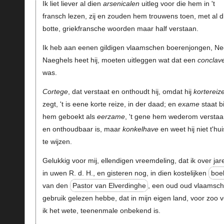
Ik liet liever al dien
arsenicalen
uitleg voor die hem in 't
fransch lezen, zij en zouden hem trouwens toen, met al d
botte, griekfransche woorden maar half verstaan.
Ik heb aan eenen gildigen vlaamschen boerenjongen, Ne
Naeghels heet hij, moeten uitleggen wat dat een
conclav
was.
Cortege
, dat verstaat en onthoudt hij, omdat hij
kortereiz
zegt, 't is eene korte reize, in der daad; en
exame
staat bi
hem geboekt als
eerzame
, 't gene hem wederom verstaa
en onthoudbaar is, maar
konkelhave
en weet hij niet t'hui
te wijzen.
Gelukkig voor mij, ellendigen vreemdeling, dat ik over jar
in uwen R. d. H., en gisteren nog, in dien kostelijken
boe
van den
Pastor van Elverdinghe
, een oud oud vlaamsc
gebruik gelezen hebbe, dat in mijn eigen land, voor zoo v
ik het wete, teenenmale onbekend is.