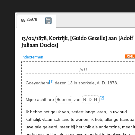
gg.26978
13/02/1878, Kortrijk, [Guido Gezelle] aan [Adolf
Juliaan Duclos]
Indextermen
p1
[1]
Goeyeghem
dezen 13 in sporkele, A. D. 1878.
[2]
Mijne achtbare
van
R. D. H.
Heeren
Ik hebbe het geluk van, sedert lange jaren, in uw oud
katholijk vlaamsch land te wonen; ik heb, allengerhandaa
uwe tale geleerd, meer bij het volk als anderszins, meer i
oude geschriften als in nieuwere gedrukte boekwerken.