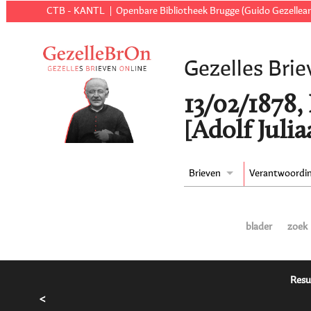
CTB - KANTL
Openbare Bibliotheek Brugge (Guido Gezellear
Gezelles Brie
13/02/1878,
[Adolf Juli
Brieven
Verantwoordi
blader
zoek
Resu
<