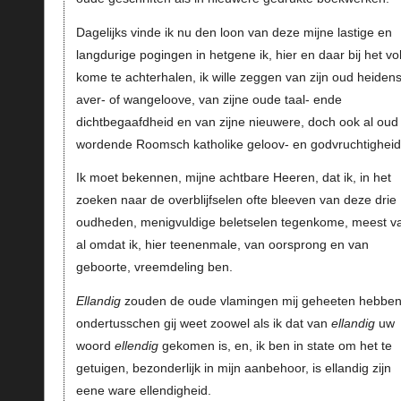
Dagelijks vinde ik nu den loon van deze mijne lastige en
langdurige pogingen in hetgene ik, hier en daar bij het vol
kome te achterhalen, ik wille zeggen van zijn oud heiden
aver- of wangeloove, van zijne oude taal- ende
dichtbegaafdheid en van zijne nieuwere, doch ook al oud
wordende Roomsch katholike geloov- en godvruchtigheid
Ik moet bekennen, mijne achtbare Heeren, dat ik, in het
zoeken naar de overblijfselen ofte bleeven van deze drie
oudheden, menigvuldige beletselen tegenkome, meest v
al omdat ik, hier teenenmale, van oorsprong en van
geboorte, vreemdeling ben.
Ellandig
zouden de oude vlamingen mij geheeten hebben
ondertusschen gij weet zoowel als ik dat van
ellandig
uw
woord
ellendig
gekomen is, en, ik ben in state om het te
getuigen, bezonderlijk in mijn aanbehoor, is ellandig zijn
eene ware ellendigheid.