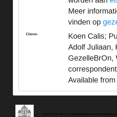
Meer informatie
vinden op
geze
Koen Calis; Pu
Citeren
Adolf Juliaan, K
GezelleBrOn, 
correspondent
Available fro
(C) 2020 CTB - KANTL | Koninklijke Academie voor Nederlandse Ta