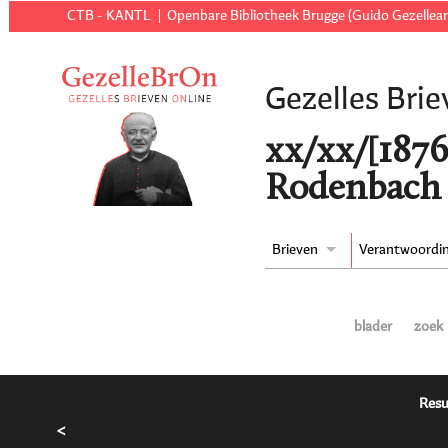
CTB - KANTL
Openbare Bibliotheek Brugge (Guido Gezellear
Gezelles Brie
xx/xx/[1876
Rodenbach 
Brieven
Verantwoordi
blader
zoek
Resu
<