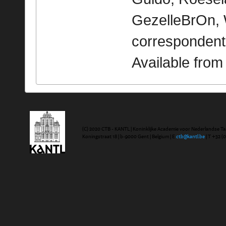
GezelleBrOn, 
correspondent
Available fro
(C) 2020 CTB - KANTL | Koninklijke Academie voor Nederlandse Ta
Koningstraat 18 | b-9000 Gent | Belgium | E
ctb@kantl.be
| T +32 (0