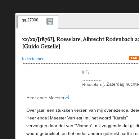
gg.27006
xx/xx/[1876?], Roeselare, Albrecht Rodenbach a
[Guido Gezelle]
Indextermen
p1
Rouselare
, Zaterdag nuchte
[1]
Heer ende Meester
Over jaar, een stuksken verzen van mij overlezende, dee
Heer ende
Meester Verriest
mij het woord “Kerels”
vervangen door dat van “Vlamen”, mij zeggende dat gij di
woord gebruiktet, en het onder andere gebruikt hadt in e