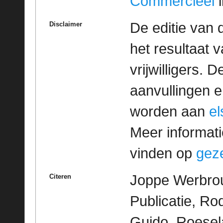
Commercieel
l
De editie van 
Disclaimer
het resultaat
vrijwilligers. 
aanvullingen 
worden aan
e
Meer informatie
vinden op
geze
Joppe Werbrou
Citeren
Publicatie, R
Guido, Roesela