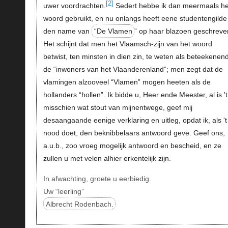
[2]
uwer voordrachten.
Sedert hebbe ik dan meermaals he
woord gebruikt, en nu onlangs heeft eene studentengilde
den name van
“De Vlamen
” op haar blazoen geschreve
Het schijnt dat men het Vlaamsch-zijn van het woord
betwist, ten minsten in dien zin, te weten als beteekenen
de “inwoners van het Vlaanderenland”; men zegt dat de
vlamingen alzooveel “Vlamen” mogen heeten als de
hollanders “hollen”. Ik bidde u, Heer ende Meester, al is 't
misschien wat stout van mijnentwege, geef mij
desaangaande eenige verklaring en uitleg, opdat ik, als 't
nood doet, den beknibbelaars antwoord geve. Geef ons,
a.u.b., zoo vroeg mogelijk antwoord en bescheid, en ze
zullen u met velen alhier erkentelijk zijn.
In afwachting, groete u eerbiedig.
Uw “leerling”
Albrecht Rodenbach.