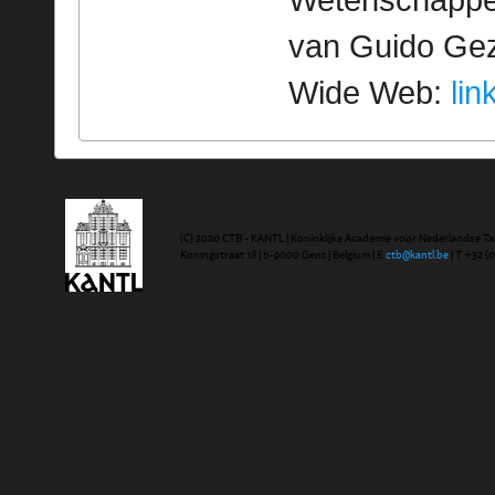
Wetenschappeli
van Guido Geze
Wide Web:
lin
(C) 2020 CTB - KANTL | Koninklijke Academie voor Nederlandse Ta
Koningstraat 18 | b-9000 Gent | Belgium | E
ctb@kantl.be
| T +32 (0