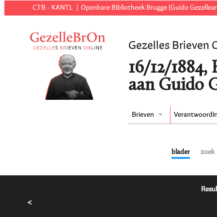
CTB - KANTL
Openbare Bibliotheek Brugge (Guido Gezellear
Gezelles Brieven 
16/12/1884,
aan Guido G
Brieven
Verantwoordi
blader
zoek
Resul
<