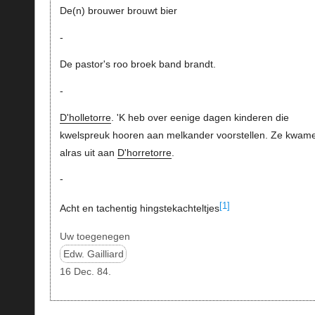
De(n) brouwer brouwt bier
-
De pastor's roo broek band brandt.
-
D'holletorre
. 'K heb over eenige dagen kinderen die
kwelspreuk hooren aan melkander voorstellen. Ze kwam
alras uit aan
D'horretorre
.
-
[1]
Acht en tachentig hingstekachteltjes
Uw toegenegen
Edw. Gailliard
16 Dec. 84.