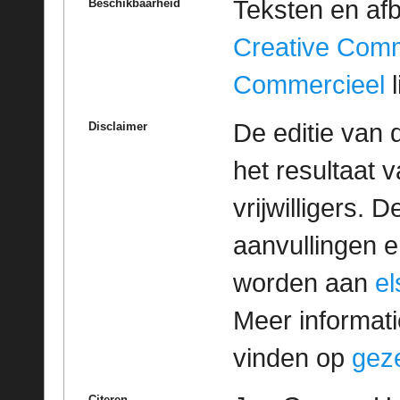
Teksten en af
Beschikbaarheid
Creative Com
Commercieel
l
De editie van 
Disclaimer
het resultaat
vrijwilligers. 
aanvullingen 
worden aan
e
Meer informatie
vinden op
geze
Citeren