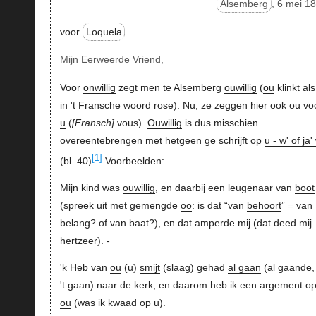
Alsemberg
, 6 mei 1
voor
Loquela
.
Mijn Eerweerde Vriend,
Voor
onwillig
zegt men te Alsemberg
ou
willig
(
ou
klinkt al
in 't Fransche woord
rose
). Nu, ze zeggen hier ook
ou
vo
u
(
Fransch
vous).
Ouwillig
is dus misschien
overeentebrengen met hetgeen ge schrijft op
u - w' of ja'
[1]
(bl. 40)
Voorbeelden:
Mijn kind was
ou
willig
, en daarbij een leugenaar van
b
oo
t
(spreek uit met gemengde
oo
: is dat “van
behoort
” = van
belang? of van
baat
?), en dat
amperde
mij (dat deed mij
hertzeer). -
'k Heb van
ou
(u)
smijt
(slaag) gehad
al gaan
(al gaande, 
't gaan) naar de kerk, en daarom heb ik een
argement
o
ou
(was ik kwaad op u).