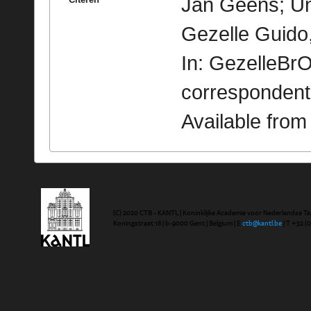
Jan Geens; Uni
Gezelle Guido
In: GezelleBrO
correspondent
Available fro
(C) 2020 CTB - KANTL | Koninklijke Academie voor Nederlandse Ta
Koningstraat 18 | b-9000 Gent | Belgium | E
ctb@kantl.be
| T +32 (0