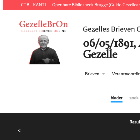
CTB - KANTL
Openbare Bibliotheek Brugge (Guido Gezellear
Gezelles Brieven 
06/05/1891,
Gezelle
Brieven
Verantwoordi
blader
zoek
Resul
<