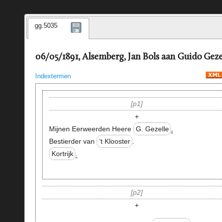
gg.5035
06/05/1891, Alsemberg, Jan Bols aan Guido Geze
Indextermen
p1
+
Mijnen Eerweerden Heere
G. Gezelle
,
Bestierder van
‘t Klooster
.
Kortrijk
.
p2
+