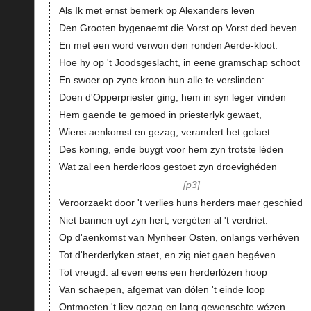
Als Ik met ernst bemerk op Alexanders leven
Den Grooten bygenaemt die Vorst op Vorst ded beven
En met een word verwon den ronden Aerde-kloot:
Hoe hy op 't Joodsgeslacht, in eene gramschap schoot
En swoer op zyne kroon hun alle te verslinden:
Doen d'Opperpriester ging, hem in syn leger vinden
Hem gaende te gemoed in priesterlyk gewaet,
Wiens aenkomst en gezag, verandert het gelaet
Des koning, ende buygt voor hem zyn trotste léden
Wat zal een herderloos gestoet zyn droevighéden
p3
Veroorzaekt door 't verlies huns herders maer geschied
Niet bannen uyt zyn hert, vergéten al 't verdriet.
Op d'aenkomst van Mynheer Osten, onlangs verhéven
Tot d'herderlyken staet, en zig niet gaen begéven
Tot vreugd: al even eens een herderlózen hoop
Van schaepen, afgemat van dólen 't einde loop
Ontmoeten 't liev gezag en lang gewenschte wézen