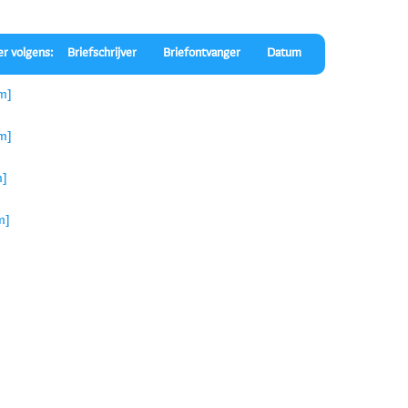
er volgens:
Briefschrijver
Briefontvanger
Datum
jm]
jm]
m]
m]
m