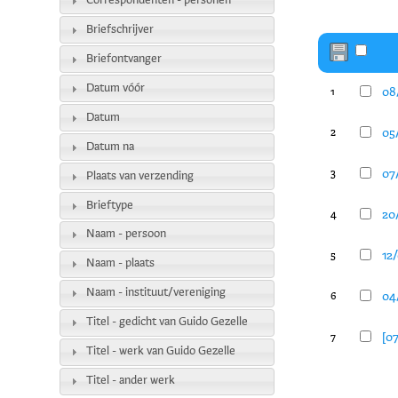
Correspondenten - personen
Briefschrijver
Briefontvanger
Datum vóór
08
1
Datum
05
2
Datum na
07/
3
Plaats van verzending
Brieftype
20
4
Naam - persoon
12
5
Naam - plaats
Naam - instituut/vereniging
04
6
Titel - gedicht van Guido Gezelle
[07
7
Titel - werk van Guido Gezelle
Titel - ander werk