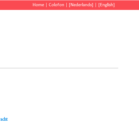
Home
Colofon
[Nederlands]
[English]
racht