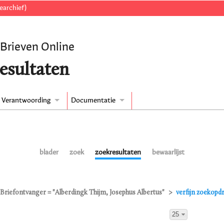
earchief)
 Brieven Online
esultaten
Verantwoording
Documentatie
blader
zoek
zoekresultaten
bewaarlijst
Briefontvanger = "Alberdingk Thijm, Josephus Albertus"
verfijn zoekopd
25