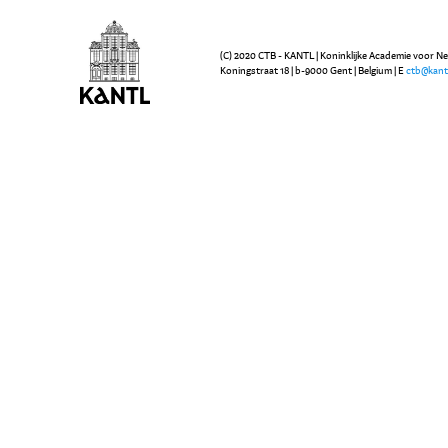
(C) 2020 CTB - KANTL | Koninklijke Academie voor N
Koningstraat 18 | b-9000 Gent | Belgium | E
ctb@kant