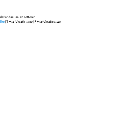
ederlandse Taal en Letteren
l.be
| T +32 (0)9 265 93 50 | F +32 (0)9 265 93 49