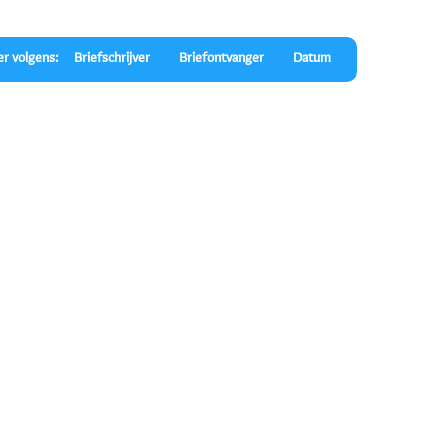
er volgens:
Briefschrijver
Briefontvanger
Datum