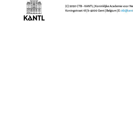
(C) 2020 CTB - KANTL | Koninklijke Academie voor N
Koningstraat 18 | b-9000 Gent | Belgium | E
ctb@kant