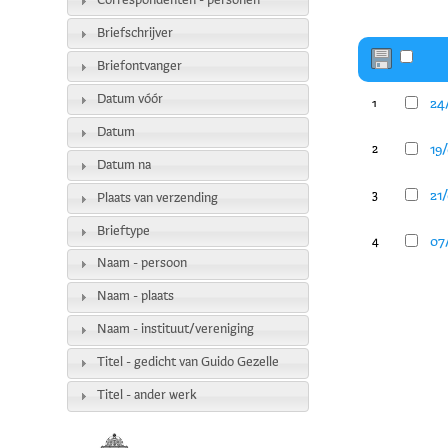
Correspondenten - personen
Briefschrijver
Briefontvanger
Datum vóór
24/
1
Datum
19/
2
Datum na
21/
3
Plaats van verzending
Brieftype
07/
4
Naam - persoon
Naam - plaats
Naam - instituut/vereniging
Titel - gedicht van Guido Gezelle
Titel - ander werk