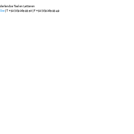
ederlandse Taal en Letteren
l.be
| T +32 (0)9 265 93 50 | F +32 (0)9 265 93 49