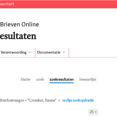
earchief)
 Brieven Online
esultaten
Verantwoording
Documentatie
blader
zoek
zoekresultaten
bewaarlijst
Briefontvanger = "Crombet, Emma"
verfijn zoekopdracht
25