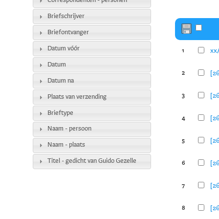
Correspondenten - personen
Briefschrijver
Briefontvanger
Datum vóór
xx
1
Datum
[2
2
Datum na
[2
3
Plaats van verzending
Brieftype
[2
4
Naam - persoon
[2
5
Naam - plaats
Titel - gedicht van Guido Gezelle
[2
6
[2
7
[2
8