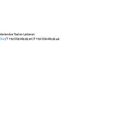
ederlandse Taal en Letteren
l.be
| T +32 (0)9 265 93 50 | F +32 (0)9 265 93 49