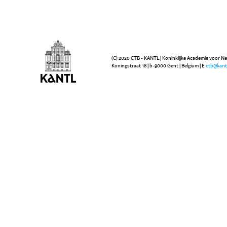
(C) 2020 CTB - KANTL | Koninklijke Academie voor N
Koningstraat 18 | b-9000 Gent | Belgium | E
ctb@kant