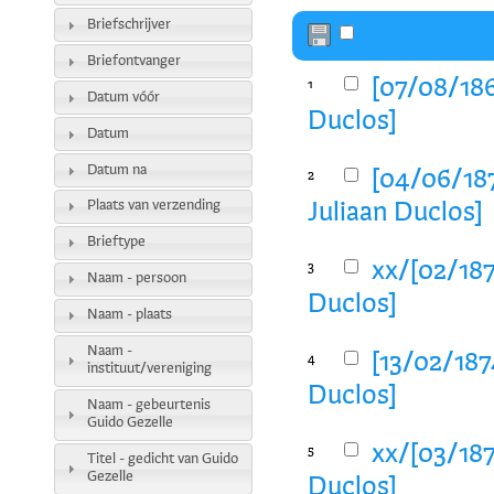
Briefschrijver
Briefontvanger
[07/08/186
1
Datum vóór
Duclos]
Datum
Datum na
[04/06/187
2
Plaats van verzending
Juliaan Duclos]
Brieftype
xx/[02/187
3
Naam - persoon
Duclos]
Naam - plaats
Naam -
[13/02/1874
4
instituut/vereniging
Duclos]
Naam - gebeurtenis
Guido Gezelle
xx/[03/187
5
Titel - gedicht van Guido
Gezelle
Duclos]