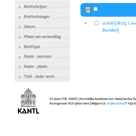
Briefschrijver
Briefontvanger
07/08/[1872], Lon
1
Datum
Buckler)]
Plaats van verzending
Brieftype
Naam - persoon
Naam - plaats
Titel - ander werk
(C) 2020 CTB - KANTL | Koninklijke Academie voor Nederlandse Ta
Koningstraat 18 | b-9000 Gent | Belgium | E
ctb@kantl.be
| T +32 (0