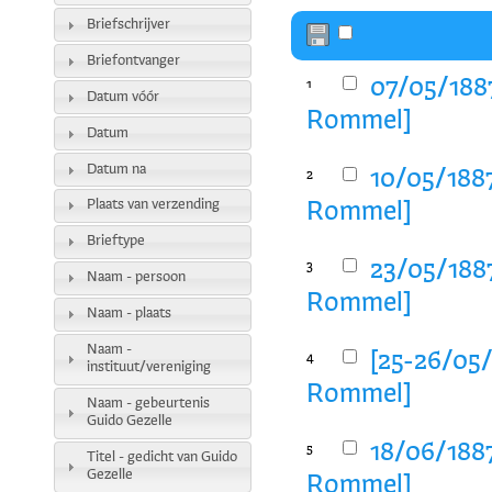
Briefschrijver
Briefontvanger
07/05/1887
1
Datum vóór
Rommel]
Datum
Datum na
10/05/1887
2
Plaats van verzending
Rommel]
Brieftype
23/05/1887
3
Naam - persoon
Rommel]
Naam - plaats
Naam -
[25-26/05/
4
instituut/vereniging
Rommel]
Naam - gebeurtenis
Guido Gezelle
18/06/1887
5
Titel - gedicht van Guido
Gezelle
Rommel]