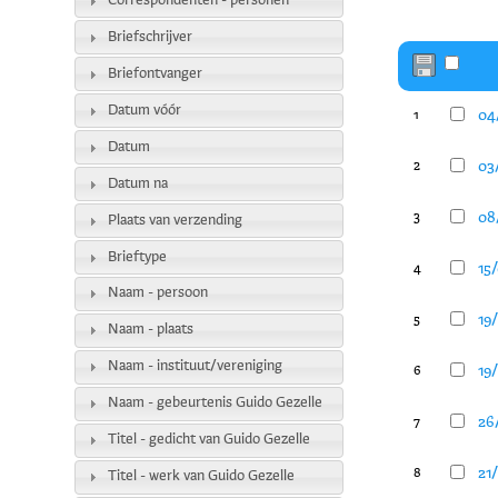
Correspondenten - personen
Briefschrijver
Briefontvanger
Datum vóór
04/
1
Datum
03/
2
Datum na
08/
3
Plaats van verzending
Brieftype
15/
4
Naam - persoon
19
5
Naam - plaats
Naam - instituut/vereniging
19/
6
Naam - gebeurtenis Guido Gezelle
26/
7
Titel - gedicht van Guido Gezelle
21/
8
Titel - werk van Guido Gezelle