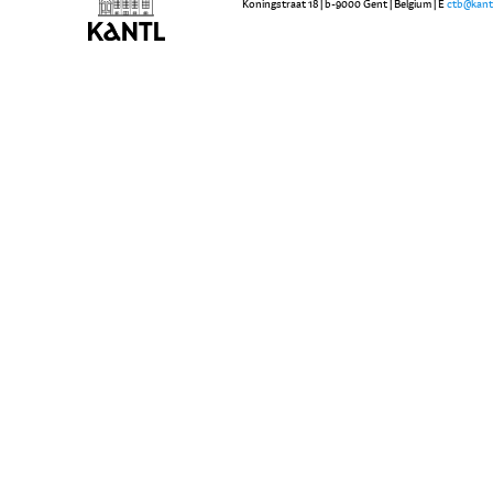
Koningstraat 18 | b-9000 Gent | Belgium | E
ctb@kant