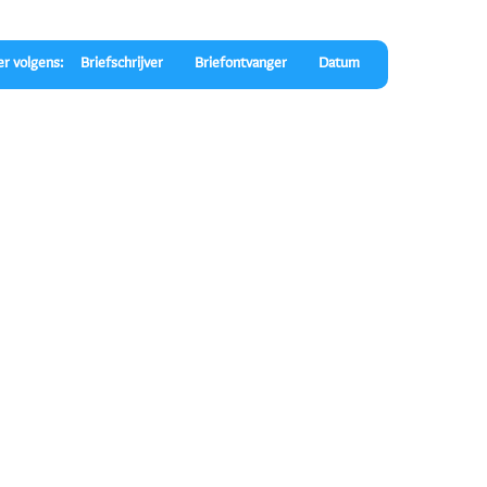
er volgens:
Briefschrijver
Briefontvanger
Datum