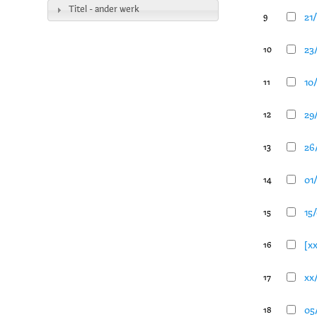
Titel - ander werk
21/
9
23/
10
10/
11
29
12
26/
13
01/
14
15/
15
[xx
16
xx/
17
05/
18