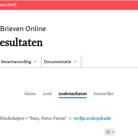
earchief)
 Brieven Online
esultaten
Verantwoording
Documentatie
blader
zoek
zoekresultaten
bewaarlijst
Briefschrijver = "Baes, Pieter Petrus"
verfijn zoekopdracht
25