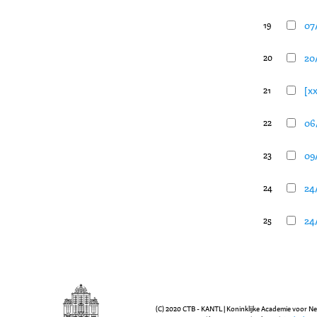
07/
19
20/
20
[xx
21
06
22
09/
23
24
24
24/
25
(C) 2020 CTB - KANTL | Koninklijke Academie voor N