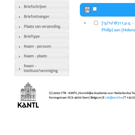
Briefschrijver
Briefontvanger
[13/11/1871 t.p.q. 
1
Plaats van verzending
Philip) aan [Hele
Brieftype
Naam - persoon
Naam - plaats
Naam -
instituut/vereniging
(C) 2020 CTB - KANTL | Koninklijke Academie voor Nederlandse Ta
Koningstraat 18 | b-9000 Gent | Belgium | E
ctb@kantl.be
| T +32 (0