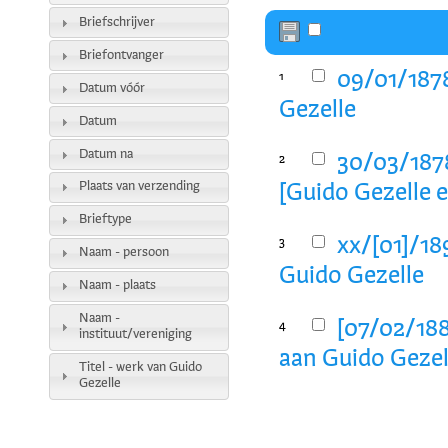
Briefschrijver
Briefontvanger
09/01/1878
1
Datum vóór
Gezelle
Datum
Datum na
30/03/187
2
Plaats van verzending
[Guido Gezelle 
Brieftype
xx/[01]/18
3
Naam - persoon
Guido Gezelle
Naam - plaats
Naam -
[07/02/188
4
instituut/vereniging
aan Guido Gezel
Titel - werk van Guido
Gezelle