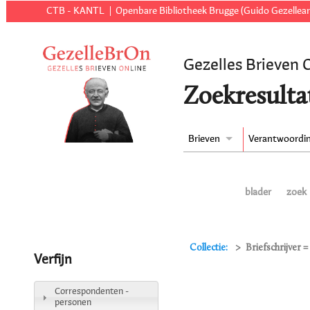
CTB - KANTL
Openbare Bibliotheek Brugge (Guido Gezellear
Gezelles Brieven 
Zoekresulta
Brieven
Verantwoordi
blader
zoek
Collectie:
Briefschrijver =
Verfijn
Correspondenten -
personen