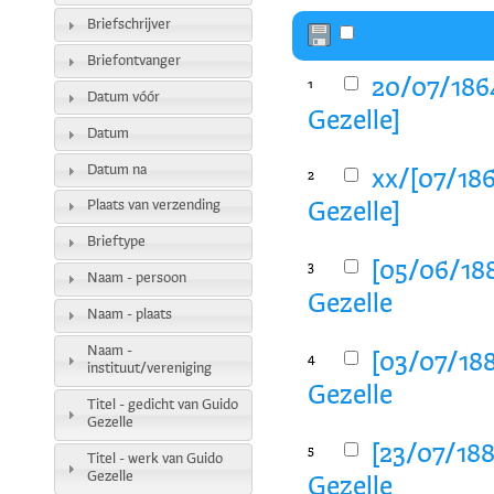
Briefschrijver
Briefontvanger
20/07/1864
1
Datum vóór
Gezelle]
Datum
Datum na
xx/[07/186
2
Plaats van verzending
Gezelle]
Brieftype
[05/06/188
3
Naam - persoon
Gezelle
Naam - plaats
Naam -
[03/07/188
4
instituut/vereniging
Gezelle
Titel - gedicht van Guido
Gezelle
[23/07/188
5
Titel - werk van Guido
Gezelle
Gezelle