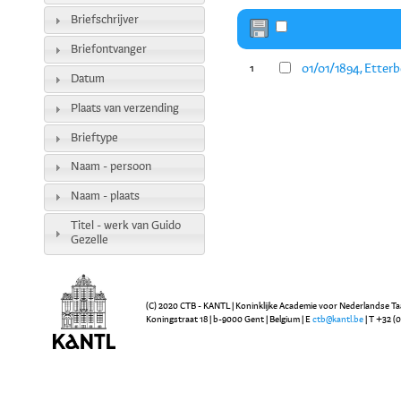
Briefschrijver
Briefontvanger
01/01/1894, Etterb
1
Datum
Plaats van verzending
Brieftype
Naam - persoon
Naam - plaats
Titel - werk van Guido
Gezelle
(C) 2020 CTB - KANTL | Koninklijke Academie voor Nederlandse Ta
Koningstraat 18 | b-9000 Gent | Belgium | E
ctb@kantl.be
| T +32 (0