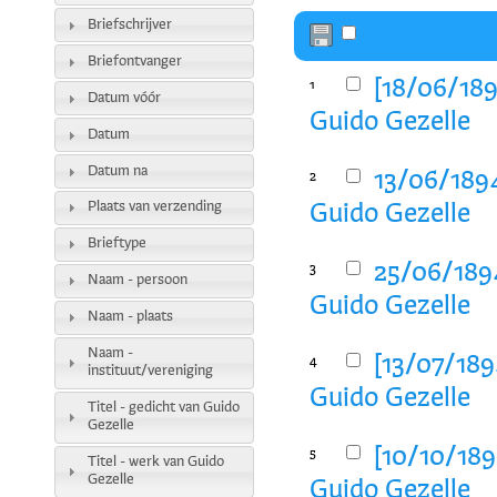
Briefschrijver
Briefontvanger
[18/06/189
1
Datum vóór
Guido Gezelle
Datum
Datum na
13/06/1894
2
Plaats van verzending
Guido Gezelle
Brieftype
25/06/1894
3
Naam - persoon
Guido Gezelle
Naam - plaats
Naam -
[13/07/189
4
instituut/vereniging
Guido Gezelle
Titel - gedicht van Guido
Gezelle
[10/10/189
5
Titel - werk van Guido
Gezelle
Guido Gezelle