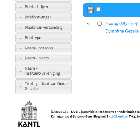
Briefschrijver
Briefontvanger
[19/09/1885 t.p.q]
1
Plaats van verzending
Dymphna Gezelle e
Brieftype
Naam - persoon
Naam - plaats
Naam -
instituut/vereniging
Titel - gedicht van Guido
Gezelle
(C) 2020 CTB - KANTL | Koninklijke Academie voor Nederlandse Ta
Koningstraat 18 | b-9000 Gent | Belgium | E
ctb@kantl.be
| T +32 (0