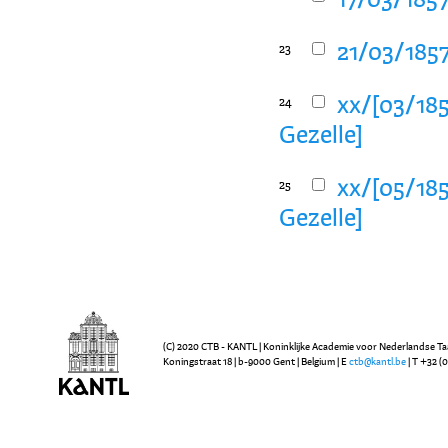
17/03/1857
21/03/1857
23
xx/[03/185
24
Gezelle]
xx/[05/185
25
Gezelle]
(C) 2020 CTB - KANTL | Koninklijke Academie voor Nederlandse Ta
Koningstraat 18 | b-9000 Gent | Belgium | E
ctb@kantl.be
| T +32 (0