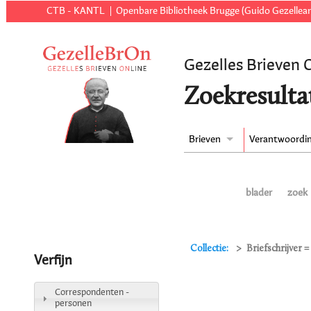
CTB - KANTL
Openbare Bibliotheek Brugge (Guido Gezellear
Gezelles Brieven 
Zoekresulta
Brieven
Verantwoordi
blader
zoek
Collectie:
Briefschrijver =
Verfijn
Correspondenten -
personen