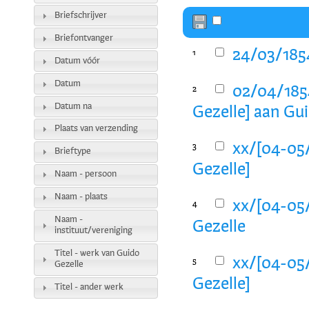
Briefschrijver
Briefontvanger
24/03/1854
1
Datum vóór
Datum
02/04/1854
2
Datum na
Gezelle] aan Gu
Plaats van verzending
xx/[04-05/
3
Brieftype
Gezelle]
Naam - persoon
Naam - plaats
xx/[04-05/
4
Naam -
Gezelle
instituut/vereniging
Titel - werk van Guido
xx/[04-05/
5
Gezelle
Gezelle]
Titel - ander werk