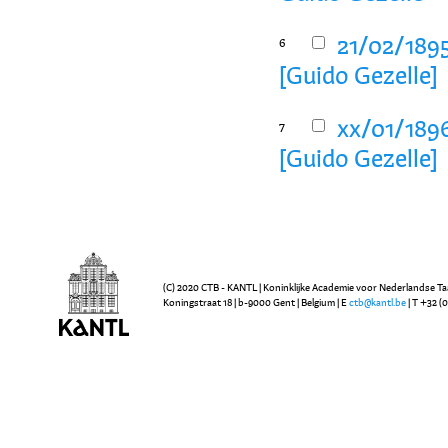
21/02/189
6
[Guido Gezelle]
xx/01/189
7
[Guido Gezelle]
(C) 2020 CTB - KANTL | Koninklijke Academie voor Nederlandse Ta
Koningstraat 18 | b-9000 Gent | Belgium | E
ctb@kantl.be
| T +32 (0