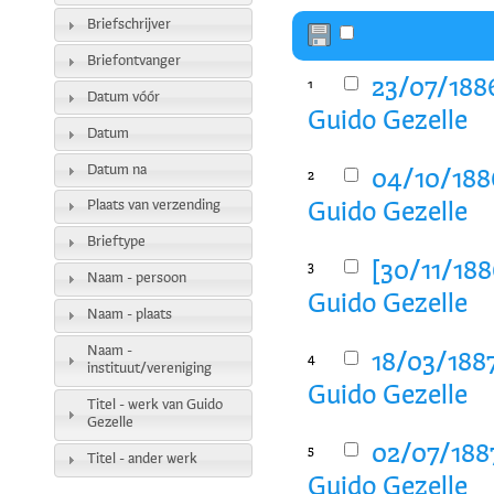
Briefschrijver
Briefontvanger
23/07/188
1
Datum vóór
Guido Gezelle
Datum
Datum na
04/10/188
2
Plaats van verzending
Guido Gezelle
Brieftype
[30/11/188
3
Naam - persoon
Guido Gezelle
Naam - plaats
Naam -
18/03/188
4
instituut/vereniging
Guido Gezelle
Titel - werk van Guido
Gezelle
02/07/188
5
Titel - ander werk
Guido Gezelle