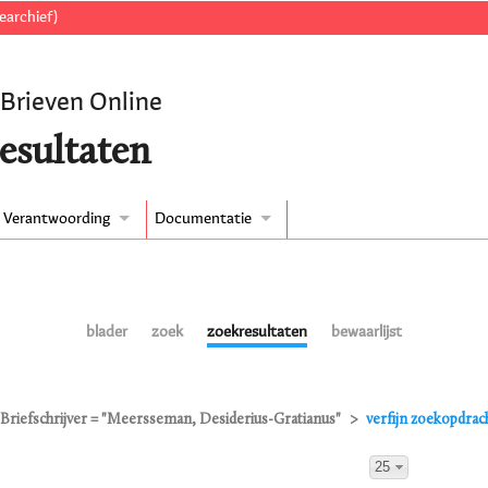
earchief)
 Brieven Online
esultaten
Verantwoording
Documentatie
blader
zoek
zoekresultaten
bewaarlijst
Briefschrijver = "Meersseman, Desiderius-Gratianus"
verfijn zoekopdrac
25