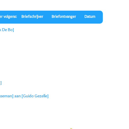
er volgens:
Briefschrijver
Briefontvanger
Datum
k De Bo]
]
rsseman] aan [Guido Gezelle]