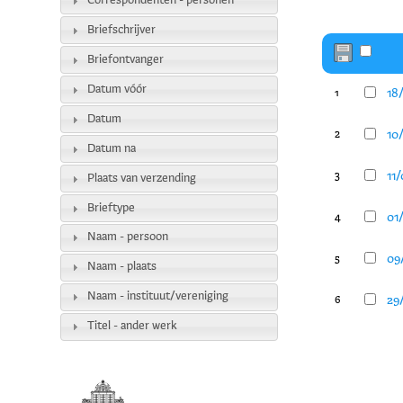
Correspondenten - personen
Briefschrijver
Briefontvanger
Datum vóór
18
1
Datum
10
2
Datum na
11
3
Plaats van verzending
Brieftype
01
4
Naam - persoon
09
5
Naam - plaats
Naam - instituut/vereniging
29/
6
Titel - ander werk