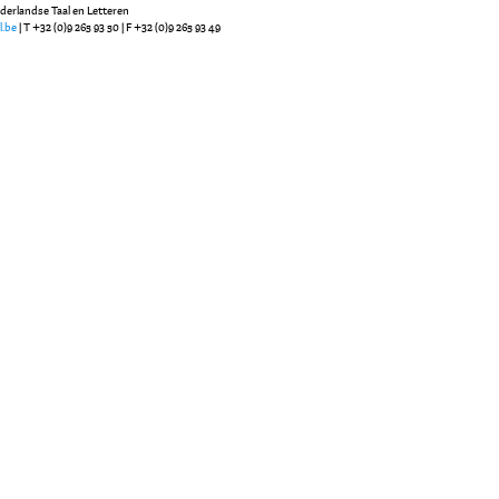
ederlandse Taal en Letteren
l.be
| T +32 (0)9 265 93 50 | F +32 (0)9 265 93 49