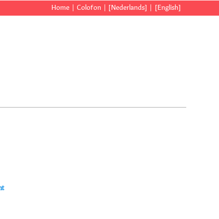
Home
Colofon
[Nederlands]
[English]
ht