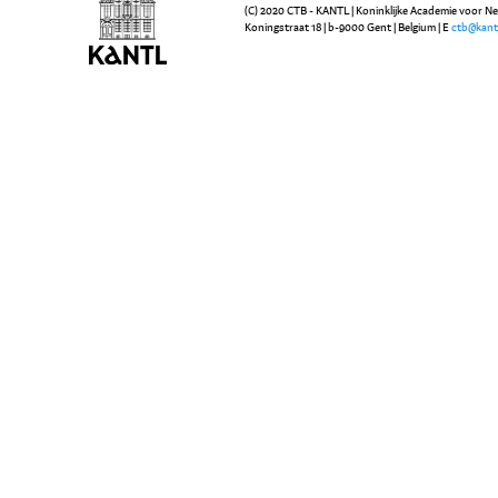
(C) 2020 CTB - KANTL | Koninklijke Academie voor N
Koningstraat 18 | b-9000 Gent | Belgium | E
ctb@kant