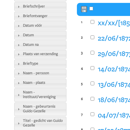
Briefschrijver
Briefontvanger
xx/xx/[185
1
Datum vóór
Datum
22/06/1872
2
Datum na
29/06/1873
3
Plaats van verzending
Brieftype
14/02/1874
4
Naam - persoon
Naam - plaats
13/06/1874
5
Naam -
instituut/vereniging
18/06/1874
6
Naam - gebeurtenis
Guido Gezelle
04/07/1874
7
Titel - gedicht van Guido
Gezelle