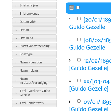
Briefschrijver
Briefontvanger
[20/01/189
1
Datum vóór
Guido Gezelle
Datum
Datum na
[08/02/189
2
Plaats van verzending
Guido Gezelle
Brieftype
12/02/1890
3
Naam - persoon
[Guido Gezelle]
Naam - plaats
Naam -
xx/[03-04 
4
instituut/vereniging
[Guido Gezelle]
Titel - werk van Guido
Gezelle
07/01/1893
5
Titel - ander werk
[Guido Gezelle]