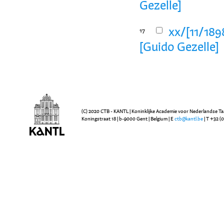
Gezelle]
xx/[11/189
17
[Guido Gezelle]
(C) 2020 CTB - KANTL | Koninklijke Academie voor Nederlandse Ta
Koningstraat 18 | b-9000 Gent | Belgium | E
ctb@kantl.be
| T +32 (0