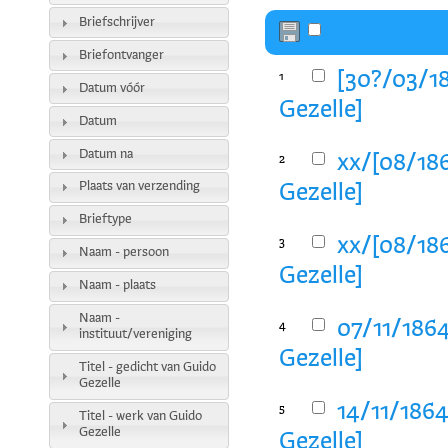
Briefschrijver
Briefontvanger
[30?/03/18
1
Datum vóór
Gezelle]
Datum
Datum na
xx/[08/186
2
Plaats van verzending
Gezelle]
Brieftype
xx/[08/186
3
Naam - persoon
Gezelle]
Naam - plaats
Naam -
07/11/1864
4
instituut/vereniging
Gezelle]
Titel - gedicht van Guido
Gezelle
14/11/1864
5
Titel - werk van Guido
Gezelle
Gezelle]