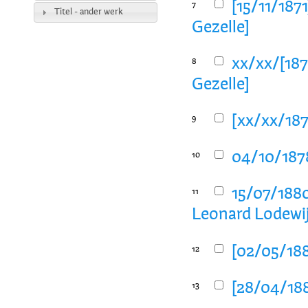
[15/11/187
7
Titel - ander werk
Gezelle]
xx/xx/[187
8
Gezelle]
[xx/xx/1877
9
04/10/1878
10
15/07/1880
11
Leonard Lodewij
[02/05/188
12
[28/04/188
13