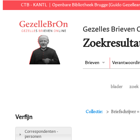
CTB - KANTL
Openbare Bibliotheek Brugge (Guido Gezellear
Gezelles Brieven 
Zoekresulta
Brieven
Verantwoordi
blader
zoek
Collectie:
Briefschrijver =
Verfijn
Correspondenten -
personen