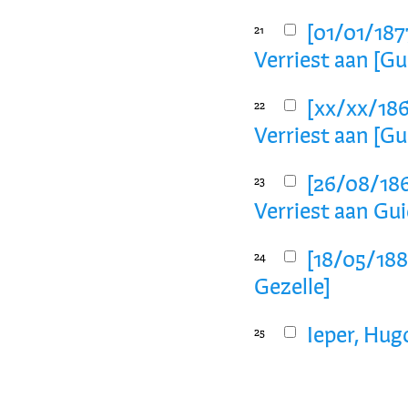
[01/01/1877
21
Verriest aan [Gu
[xx/xx/186
22
Verriest aan [Gu
[26/08/1860
23
Verriest aan Gu
[18/05/1881
24
Gezelle]
Ieper, Hug
25