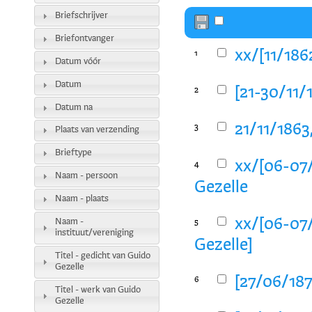
Briefschrijver
Briefontvanger
xx/[11/186
1
Datum vóór
Datum
[21-30/11/1
2
Datum na
21/11/1863
3
Plaats van verzending
Brieftype
xx/[06-07/
4
Naam - persoon
Gezelle
Naam - plaats
xx/[06-07/
Naam -
5
instituut/vereniging
Gezelle]
Titel - gedicht van Guido
Gezelle
[27/06/187
6
Titel - werk van Guido
Gezelle