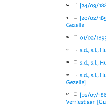
[24/09/188
14
[20/02/189
15
Gezelle
01/02/1893
16
s.d., s.l.,
17
s.d., s.l.,
18
s.d., s.l.
19
Gezelle]
[02/07/186
20
Verriest aan [Gu