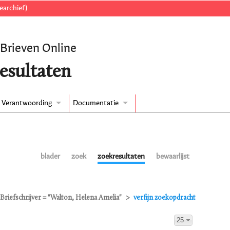
earchief)
 Brieven Online
esultaten
Verantwoording
Documentatie
blader
zoek
zoekresultaten
bewaarlijst
Briefschrijver = "Walton, Helena Amelia"
verfijn zoekopdracht
25