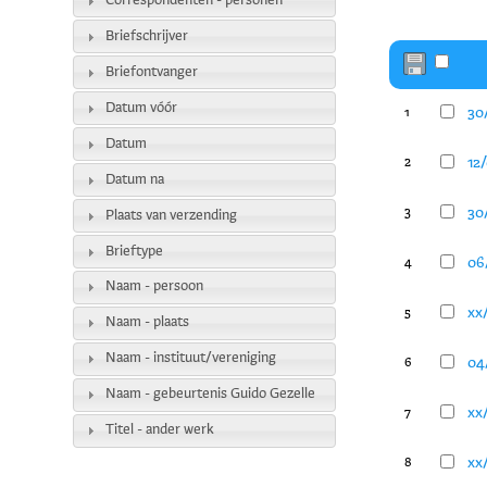
Correspondenten - personen
Briefschrijver
Briefontvanger
Datum vóór
30
1
Datum
12
2
Datum na
30
3
Plaats van verzending
Brieftype
06
4
Naam - persoon
xx
5
Naam - plaats
Naam - instituut/vereniging
04
6
Naam - gebeurtenis Guido Gezelle
xx
7
Titel - ander werk
xx
8