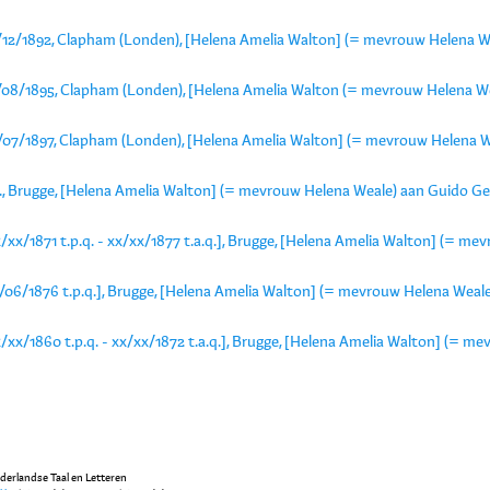
/12/1892, Clapham (Londen), [Helena Amelia Walton] (= mevrouw Helena We
/08/1895, Clapham (Londen), [Helena Amelia Walton (= mevrouw Helena We
/07/1897, Clapham (Londen), [Helena Amelia Walton] (= mevrouw Helena We
d., Brugge, [Helena Amelia Walton] (= mevrouw Helena Weale) aan Guido Ge
/xx/1871 t.p.q. - xx/xx/1877 t.a.q.], Brugge, [Helena Amelia Walton] (= m
5/06/1876 t.p.q.], Brugge, [Helena Amelia Walton] (= mevrouw Helena Weale
/xx/1860 t.p.q. - xx/xx/1872 t.a.q.], Brugge, [Helena Amelia Walton] (= m
ederlandse Taal en Letteren