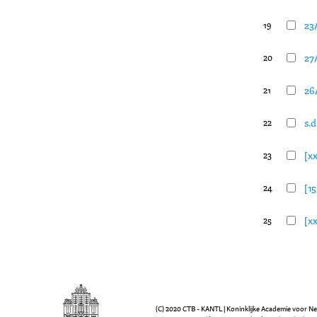
23
19
27
20
26
21
s.
22
[xx
23
[1
24
[xx
25
(C) 2020 CTB - KANTL | Koninklijke Academie voor N