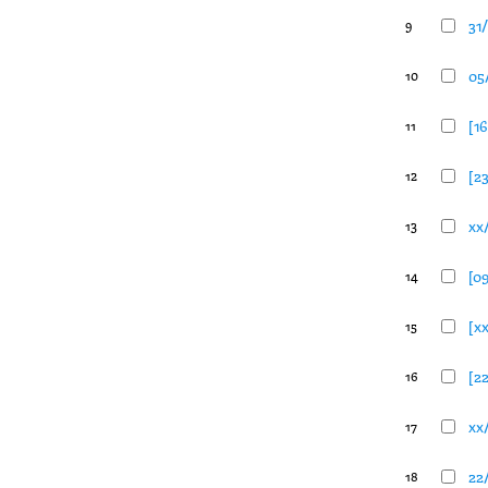
31
9
05
10
[1
11
[2
12
xx/
13
[0
14
[xx
15
[2
16
xx
17
22
18