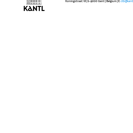
Koningstraat 18 | b-9000 Gent | Belgium | E
ctb@kant