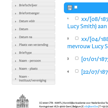
Briefschrijver
Briefontvanger
xx/[08/187
1
Datum vóór
Lucy Smith) aan
Datum
Datum na
xx/[04/188
2
Plaats van verzending
mevrouw Lucy Sm
Brieftype
[01/01/1873
3
Naam - persoon
Naam - plaats
[22/07/1872
4
Naam -
instituut/vereniging
(C) 2020 CTB - KANTL | Koninklijke Academie voor Nederlandse Ta
Koningstraat 18 | b-9000 Gent | Belgium | E
ctb@kantl.be
| T +32 (0